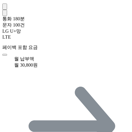
통화
180분
문자
100건
LG U+망
LTE
페이백 포함 요금
월 납부액
월 30,800원