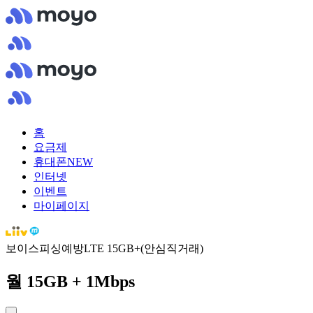
홈
요금제
휴대폰
NEW
인터넷
이벤트
마이페이지
보이스피싱예방LTE 15GB+(안심직거래)
월 15GB + 1Mbps