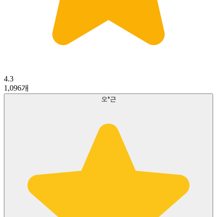
4.3
1,096
개
오*근