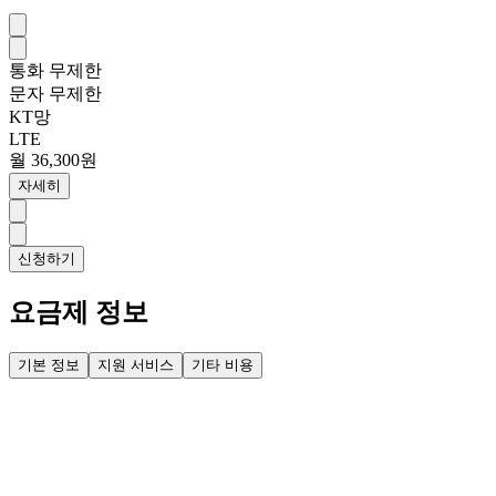
통화
무제한
문자
무제한
KT망
LTE
월 36,300원
자세히
신청하기
요금제 정보
기본 정보
지원 서비스
기타 비용