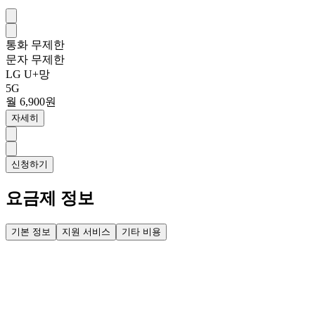
통화
무제한
문자
무제한
LG U+망
5G
월 6,900원
자세히
신청하기
요금제 정보
기본 정보
지원 서비스
기타 비용