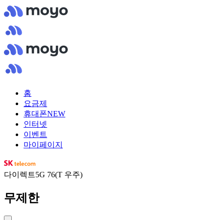
홈
요금제
휴대폰
NEW
인터넷
이벤트
마이페이지
다이렉트5G 76(T 우주)
무제한