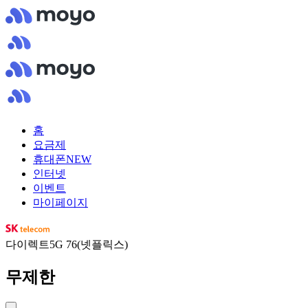
홈
요금제
휴대폰
NEW
인터넷
이벤트
마이페이지
다이렉트5G 76(넷플릭스)
무제한