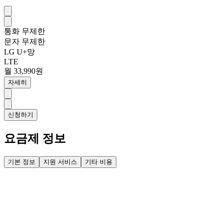
통화
무제한
문자
무제한
LG U+망
LTE
월 33,990원
자세히
신청하기
요금제 정보
기본 정보
지원 서비스
기타 비용