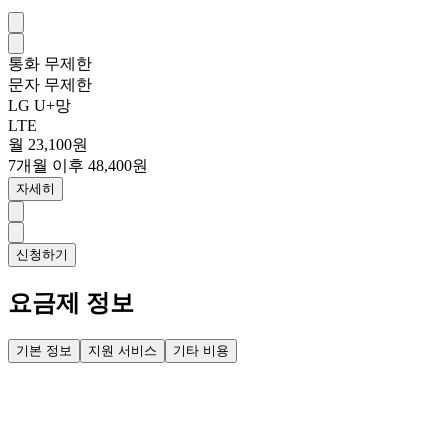
통화
무제한
문자
무제한
LG U+망
LTE
월 23,100원
7개월 이후 48,400원
자세히
신청하기
요금제 정보
기본 정보
지원 서비스
기타 비용