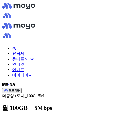
홈
요금제
휴대폰
NEW
인터넷
이벤트
마이페이지
더중앙+모나_100G+5M
월 100GB + 5Mbps