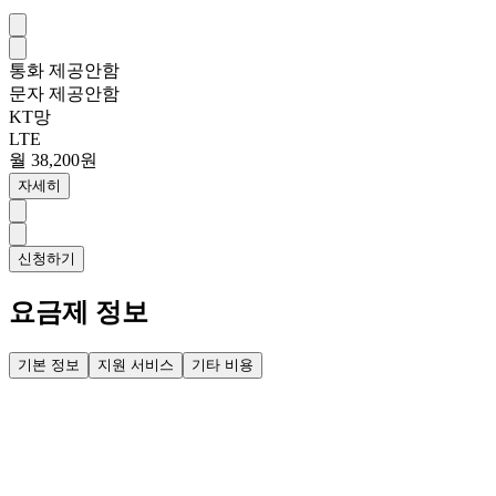
통화
제공안함
문자
제공안함
KT망
LTE
월 38,200원
자세히
신청하기
요금제 정보
기본 정보
지원 서비스
기타 비용