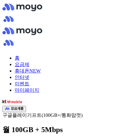
홈
요금제
휴대폰
NEW
인터넷
이벤트
마이페이지
구글플레이기프트(100GB+/통화맘껏)
월 100GB + 5Mbps