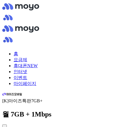
홈
요금제
휴대폰
NEW
인터넷
이벤트
마이페이지
[K]아이즈특판7GB+
월 7GB + 1Mbps