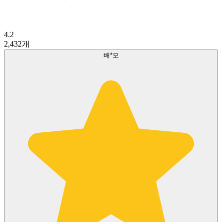
4.2
2,432
개
배*모