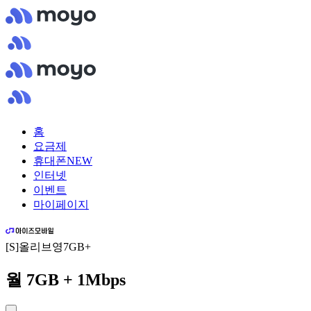
홈
요금제
휴대폰
NEW
인터넷
이벤트
마이페이지
[S]올리브영7GB+
월 7GB + 1Mbps