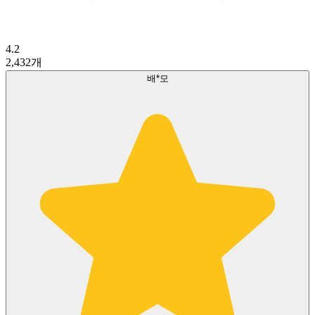
4.2
2,432
개
배*모