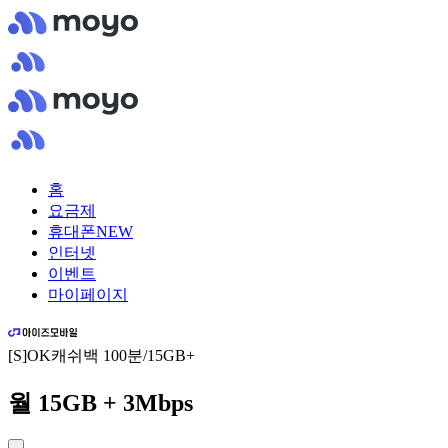
홈
요금제
휴대폰
NEW
인터넷
이벤트
마이페이지
[S]OK캐쉬백 100분/15GB+
월 15GB + 3Mbps