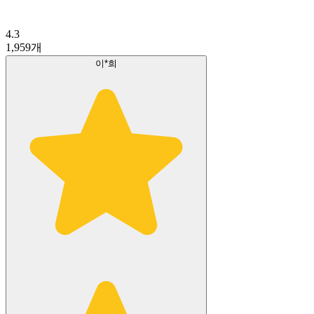
4.3
1,959
개
이*희