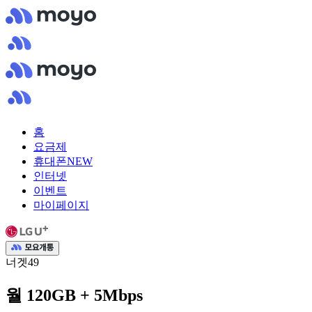
홈
요금제
휴대폰
NEW
인터넷
이벤트
마이페이지
너겟49
월 120GB + 5Mbps