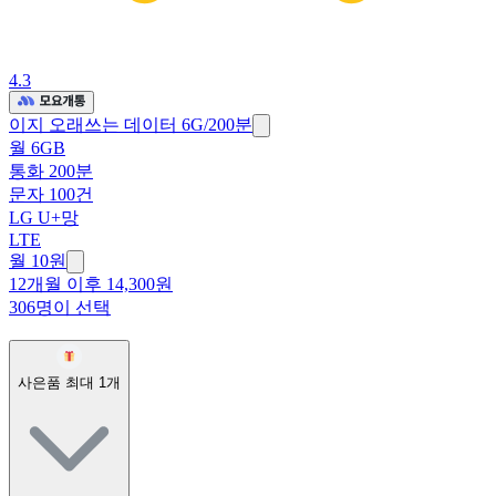
4.3
이지 오래쓰는 데이터 6G/200분
월 6GB
통화 200분
문자 100건
LG U+망
LTE
월 10원
12개월 이후 14,300원
306명이 선택
사은품 최대
1
개