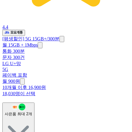
4.4
[평생할인] 5G 15GB+/300분
월 15GB + 1Mbps
통화 300분
문자 300건
LG U+망
5G
페이백 포함
월
900
원
10개월 이후 16,900원
18,030명이 선택
사은품 최대
2
개