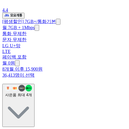
4.4
[평생할인] 7GB+/통화기본
월 7GB + 1Mbps
통화 무제한
문자 무제한
LG U+망
LTE
페이백 포함
월
0
원
8개월 이후 15,900원
36,413명이 선택
사은품 최대
4
개