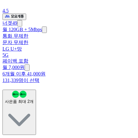
4.5
너겟49
월 120GB + 5Mbps
통화 무제한
문자 무제한
LG U+망
5G
페이백 포함
월
7,000
원
6개월 이후 41,000원
131,339명이 선택
사은품 최대
2
개