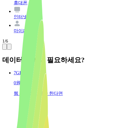
휴대폰
인터넷
마이페이지
1
/
6
데이터 얼마나 필요하세요?
7GB
0원
웹 서핑과 카톡만 한다면