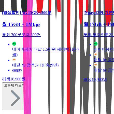
[평생할인] 5G 15GB+/300분
[Npay 12만 기
월 15GB + 1Mbps
월 17GB + 1M
통화 300분
문자 300건
통화 무제한
문자
네이버페이 매달 1.6만원 페이백 (10개
네이버페이 
월)
매달 hy 금
매달 hy 금액권 1만원(9만)
empty
매달 hy 금
평생
16,900
원
평생
19,900
원
요금제 더보기