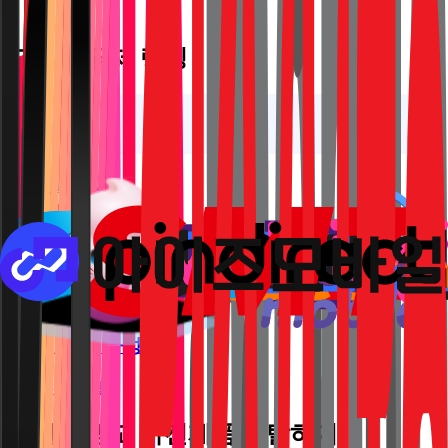
모요 요금제 랭킹
주간 TOP 20
8
월
주간 랭킹
1만원 이하 가성비
8
월
월간 랭킹
지원금 받고 가전제품 렌탈하기