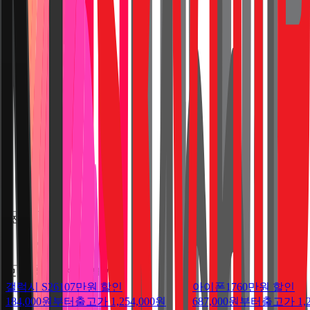
전체보기
모요 휴대폰 인기 특가
갤럭시 S26
107만원 할인
아이폰17
60만원 할인
184,000원부터
출고가
1,254,000
원
687,000원부터
출고가
1,