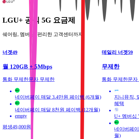
LGU+ 공식 5G 요금제
쉐어링, 멤버십, 편리한 고객센터까지!
너겟49
데일리 너겟59
월 120GB + 5Mbps
무제한
통화 무제한
문자 무제한
통화 무제한
문자
네이버페이 매달 3.4만원 페이백 (6개월)
지니뮤직, 
혜택
네이버페이 매달 8천원 페이백 (12개월)
empty
U+ 멤버십 
평생
49,000
원
네이버페이 
월)