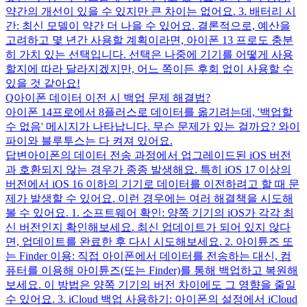
약간의 개선이 있을 수 있지만 큰 차이는 없어요. 3. 배터리 시
간: 최신 모델이 약간 더 나을 수 있어요. 결론적으로, 예산을
고려하고 몇 년간 사용할 계획이라면, 아이폰 13 프로도 충분
히 가치 있는 선택입니다. 선택은 나중에 기기를 어떻게 사용
할지에 따라 달라지겠지만, 어느 쪽이든 후회 없이 사용할 수
있을 것 같아요!
Q
아이폰 데이터 이전 시 백업 문제 해결법?
아이폰 14프로에서 8플러스로 데이터를 옮기려는데, '백업할
수 없음' 메시지가 나타납니다. 무슨 문제가 있는 걸까요? 와이
파이와 블루투스는 다 켜져 있어요.
답변
아이폰의 데이터 전송 과정에서 업그레이드된 iOS 버전
과 호환되지 않는 경우가 종종 발생해요. 특히 iOS 17 이상의
버전에서 iOS 16 이하의 기기로 데이터를 이전하려고 할 때 문
제가 발생할 수 있어요. 이런 경우에는 여러 해결책을 시도해
볼 수 있어요. 1. 소프트웨어 확인: 양쪽 기기의 iOS가 각각 최
신 버전인지 확인해보세요. 최신 업데이트가 되어 있지 않다
면, 업데이트를 완료한 후 다시 시도해보세요. 2. 아이튠즈 또
는 Finder 이용: 직접 아이폰에서 데이터를 전송하는 대신, 컴
퓨터를 이용해 아이튠즈(또는 Finder)를 통해 백업하고 복원해
보세요. 이 방법은 양쪽 기기의 버전 차이에도 그 영향을 줄일
수 있어요. 3. iCloud 백업 사용하기: 아이폰의 설정에서 iCloud