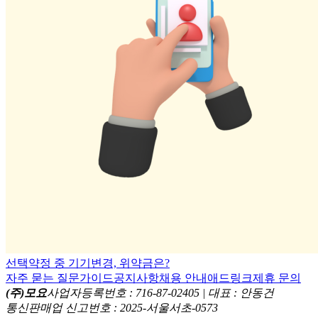
선택약정 중 기기변경, 위약금은?
자주 묻는 질문
가이드
공지사항
채용 안내
애드링크
제휴 문의
(주)모요
사업자등록번호 : 716-87-02405 | 대표 : 안동건
통신판매업 신고번호 : 2025-서울서초-0573