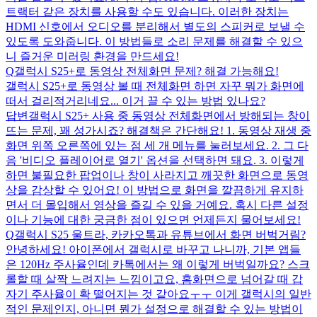
트랙터 같은 장치를 사용할 수도 있습니다. 이러한 장치는
HDMI 신호에서 오디오를 분리해서 별도의 스피커로 보낼 수
있도록 도와줍니다. 이 방법들로 소리 문제를 해결할 수 있으
니 즐거운 미러링 환경을 만드세요!
Q
갤럭시 S25+로 동영상 전체화면 문제? 해결 가능해요!
갤럭시 S25+로 동영상 볼 때 전체화면 하면 자꾸 뭐가 화면에
떠서 걸리적거리네요... 이거 끌 수 있는 방법 있나요?
답변
갤럭시 S25+ 사용 중 동영상 전체화면에서 방해되는 창이
뜨는 문제, 꽤 성가시죠? 해결책은 간단해요! 1. 동영상 재생 중
화면 위쪽 오른쪽에 있는 점 세 개 메뉴를 눌러보세요. 2. 그 다
음 '비디오 플레이어로 열기' 옵션을 선택하면 돼요. 3. 이렇게
하면 불필요한 팝업이나 창이 사라지고 깨끗한 화면으로 동영
상을 감상할 수 있어요! 이 방법으로 화면을 깔끔하게 유지하
면서 더 몰입해서 영상을 즐길 수 있을 거예요. 혹시 다른 설정
이나 기능에 대한 궁금한 점이 있으면 언제든지 물어보세요!
Q
갤럭시 S25 울트라, 카카오톡과 유튜브에서 화면 버벅거림?
안녕하세요! 아이폰에서 갤럭시로 바꾸고 나니까, 기본 앱들
은 120Hz 주사율인데 카톡에서는 왜 이렇게 버벅일까요? 스크
롤할 때 살짝 느려지는 느낌이고요, 홈화면으로 넘어갈 때 갑
자기 주사율이 확 떨어지는 것 같아요ㅜㅜ 이게 갤럭시의 일반
적인 문제인지, 아니면 뭔가 설정으로 해결할 수 있는 방법이