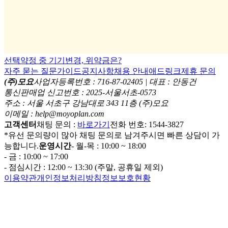
선택약정 중 기기변경, 위약금은?
자주 묻는 질문
가이드
공지사항
채용 안내
애드링크
제휴 문의
(주)모요
사업자등록번호 : 716-87-02405 | 대표 : 안동건
통신판매업 신고번호 : 2025-서울서초-0573
주소 : 서울 서초구 강남대로 343 11층 (주)모요
이메일 : help@moyoplan.com
고객센터
채팅 문의 :
바로가기
전화 번호: 1544-3827
*유선 문의량이 많아 채팅 문의로 남겨주시면 빠른 상담이 가
능합니다.
운영시간
- 월-목 : 10:00 ~ 18:00
- 금 : 10:00 ~ 17:00
- 점심시간 : 12:00 ~ 13:30 (주말, 공휴일 제외)
이용약관
개인정보처리방침
정보보호현황