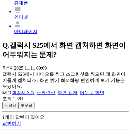
휴대폰
인터넷
마이페이지
Q.
갤럭시 S25에서 화면 캡처하면 화면이
어두워지는 문제?
허*자
2025.11.11 09:09
갤럭시 S25에서 비디오를 찍고 스크린샷을 찍으면 왜 화면이
어둡게 캡처되죠? 화면 밝기 최적화랑 편안하게 보기 기능은
꺼놨어요.
태그
갤럭시 S25
,
스크린샷
,
화면 캡처
,
어두운 화면
조회
1,381
♡
공감
💬
댓글
1
개
의 답변이 있어요
답변하기