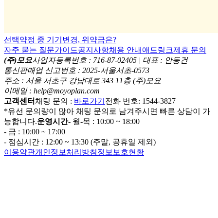
선택약정 중 기기변경, 위약금은?
자주 묻는 질문
가이드
공지사항
채용 안내
애드링크
제휴 문의
(주)모요
사업자등록번호 : 716-87-02405 | 대표 : 안동건
통신판매업 신고번호 : 2025-서울서초-0573
주소 : 서울 서초구 강남대로 343 11층 (주)모요
이메일 : help@moyoplan.com
고객센터
채팅 문의 :
바로가기
전화 번호: 1544-3827
*유선 문의량이 많아 채팅 문의로 남겨주시면 빠른 상담이 가
능합니다.
운영시간
- 월-목 : 10:00 ~ 18:00
- 금 : 10:00 ~ 17:00
- 점심시간 : 12:00 ~ 13:30 (주말, 공휴일 제외)
이용약관
개인정보처리방침
정보보호현황