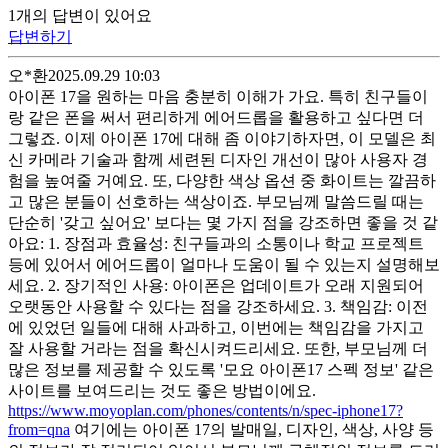
1
개
의 답변이 있어요
답변하기
오*환
2025.09.29 10:03
아이폰 17을 원하는 마음 충분히 이해가 가요. 특히 친구들이
랑 같은 폰을 써서 편리하게 에어드롭을 활용하고 싶다면 더
그렇죠. 이제 아이폰 17에 대해 좀 이야기하자면, 이 모델은 최
신 카메라 기술과 함께 세련된 디자인 개선이 많아 사용자 경
험을 높여줄 거예요. 또, 다양한 색상 옵션 중 화이트는 깔끔하
고 많은 분들이 선호하는 색상이죠. 부모님께 말씀드릴 때는
단순히 '갖고 싶어요' 보다는 몇 가지 점을 강조하면 좋을 것 같
아요: 1. 장점과 효율성: 친구들과의 소통이나 학교 프로젝트
등에 있어서 에어드롭이 얼마나 도움이 될 수 있는지 설명해보
세요. 2. 장기적인 사용: 아이폰은 업데이트가 오래 지원되어
오랫동안 사용할 수 있다는 점을 강조하세요. 3. 책임감: 이전
에 있었던 일들에 대해 사과하고, 이번에는 책임감을 가지고
잘 사용할 거라는 점을 확신시켜드리세요. 또한, 부모님께 더
많은 정보를 제공할 수 있도록 '모요 아이폰17 스펙 정보' 같은
사이트를 보여드리는 것도 좋은 방법이에요.
https://www.moyoplan.com/phones/contents/n/spec-iphone17?
from=qna
여기에는 아이폰 17의 발매일, 디자인, 색상, 사양 등