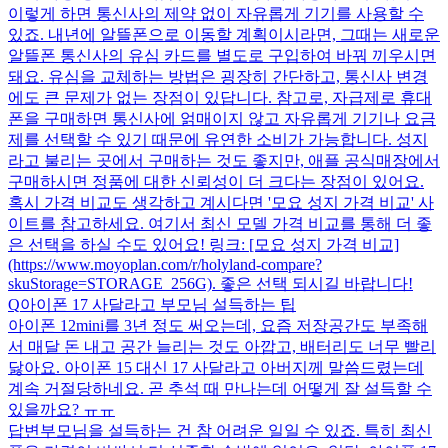
이렇게 하면 통신사의 제약 없이 자유롭게 기기를 사용할 수
있죠. 내년에 알뜰폰으로 이동할 계획이시라면, 그때는 새로운
알뜰폰 통신사의 유심 카드를 별도로 구입하여 바꿔 끼우시면
돼요. 유심을 교체하는 방법은 굉장히 간단하고, 통신사 변경
에도 큰 문제가 없는 장점이 있답니다. 참고로, 자급제로 휴대
폰을 구매하면 통신사에 얽매이지 않고 자유롭게 기기나 요금
제를 선택할 수 있기 때문에 유연한 소비가 가능합니다. 성지
라고 불리는 곳에서 구매하는 것도 좋지만, 애플 공식매장에서
구매하시면 정품에 대한 신뢰성이 더 크다는 장점이 있어요.
혹시 가격 비교도 생각하고 계시다면 '모요 성지 가격 비교' 사
이트를 참고하세요. 여기서 최신 모델 가격 비교를 통해 더 좋
은 선택을 하실 수도 있어요! 링크: [모요 성지 가격 비교]
(https://www.moyoplan.com/r/holyland-compare?
skuStorage=STORAGE_256G). 좋은 선택 되시길 바랍니다!
Q
아이폰 17 사달라고 부모님 설득하는 팁
아이폰 12mini를 3년 정도 써오는데, 요즘 저장공간도 부족해
서 매달 돈 내고 공간 늘리는 것도 아깝고, 배터리도 너무 빨리
닳아요. 아이폰 15 대신 17 사달라고 아버지께 말씀드렸는데
계속 거절당하네요. 곧 추석 때 만나는데 어떻게 잘 설득할 수
있을까요? ㅠㅠ
답변
부모님을 설득하는 건 참 어려운 일일 수 있죠. 특히 최신