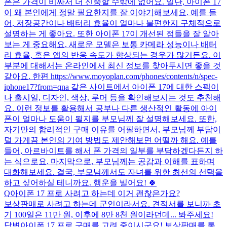
폰은 가격이 비싸서 더 신중할 수밖에 없어요. 일단, 아이폰 17
이 왜 본인에게 정말 필요한지를 잘 이야기해보세요. 예를 들
어, 저장공간이나 배터리 효율이 얼마나 불편한지 구체적으로
설명하는 게 좋아요. 또한 아이폰 17이 개선된 점들을 잘 알아
보는 게 중요해요. 새로운 모델은 보통 카메라 성능이나 배터
리 효율, 혹은 앱의 반응 속도가 향상되는 경우가 많거든요. 이
부분에 대해서는 온라인에서 최신 정보를 찾아두시면 좋을 것
같아요. 한편 https://www.moyoplan.com/phones/contents/n/spec-
iphone17?from=qna 같은 사이트에서 아이폰 17에 대한 스펙이
나 출시일, 디자인, 색상, 루머 등을 확인해보시는 것도 추천해
요. 이런 정보를 활용해서 공부나 다른 생산적인 활동에 아이
폰이 얼마나 도움이 될지를 부모님께 잘 설명해보세요. 또한,
자기만의 합리적인 구매 이유를 어필하면서, 부모님께 부담이
덜 가게끔 본인의 기여 방법도 제안해보면 어떨까 해요. 예를
들어, 아르바이트를 해서 폰 가격의 일부를 부담하겠다든지 하
는 식으로요. 마지막으로, 부모님께는 공감과 이해를 표하며
대화해보세요. 결국, 부모님께서도 자녀를 위한 최선의 선택을
하고 싶어하실 테니까요. 행운을 빌어요! 🍀
Q
아이폰 17 프로 사려고 하는데 이거 괜찮은가요?
보상판매로 사려고 하는데 군인이라서요. 견적서를 보니까 초
기 100일은 11만 원, 이후에 8만 8천 원이라던데... 봐주세요!
답변
아이폰 17 프로 구매를 고려 중이시군요! 보상판매를 통