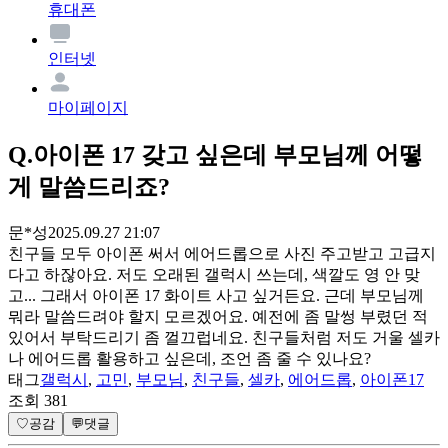
휴대폰
인터넷
마이페이지
Q.
아이폰 17 갖고 싶은데 부모님께 어떻
게 말씀드리죠?
문*성
2025.09.27 21:07
친구들 모두 아이폰 써서 에어드롭으로 사진 주고받고 고급지
다고 하잖아요. 저도 오래된 갤럭시 쓰는데, 색깔도 영 안 맞
고... 그래서 아이폰 17 화이트 사고 싶거든요. 근데 부모님께
뭐라 말씀드려야 할지 모르겠어요. 예전에 좀 말썽 부렸던 적
있어서 부탁드리기 좀 껄끄럽네요. 친구들처럼 저도 거울 셀카
나 에어드롭 활용하고 싶은데, 조언 좀 줄 수 있나요?
태그
갤럭시
,
고민
,
부모님
,
친구들
,
셀카
,
에어드롭
,
아이폰17
조회
381
♡
공감
💬
댓글