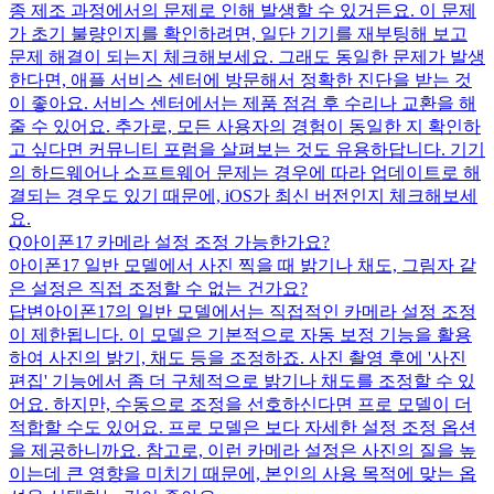
종 제조 과정에서의 문제로 인해 발생할 수 있거든요. 이 문제
가 초기 불량인지를 확인하려면, 일단 기기를 재부팅해 보고
문제 해결이 되는지 체크해보세요. 그래도 동일한 문제가 발생
한다면, 애플 서비스 센터에 방문해서 정확한 진단을 받는 것
이 좋아요. 서비스 센터에서는 제품 점검 후 수리나 교환을 해
줄 수 있어요. 추가로, 모든 사용자의 경험이 동일한 지 확인하
고 싶다면 커뮤니티 포럼을 살펴보는 것도 유용하답니다. 기기
의 하드웨어나 소프트웨어 문제는 경우에 따라 업데이트로 해
결되는 경우도 있기 때문에, iOS가 최신 버전인지 체크해보세
요.
Q
아이폰17 카메라 설정 조정 가능한가요?
아이폰17 일반 모델에서 사진 찍을 때 밝기나 채도, 그림자 같
은 설정은 직접 조정할 수 없는 건가요?
답변
아이폰17의 일반 모델에서는 직접적인 카메라 설정 조정
이 제한됩니다. 이 모델은 기본적으로 자동 보정 기능을 활용
하여 사진의 밝기, 채도 등을 조정하죠. 사진 촬영 후에 '사진
편집' 기능에서 좀 더 구체적으로 밝기나 채도를 조정할 수 있
어요. 하지만, 수동으로 조정을 선호하신다면 프로 모델이 더
적합할 수도 있어요. 프로 모델은 보다 자세한 설정 조정 옵션
을 제공하니까요. 참고로, 이런 카메라 설정은 사진의 질을 높
이는데 큰 영향을 미치기 때문에, 본인의 사용 목적에 맞는 옵