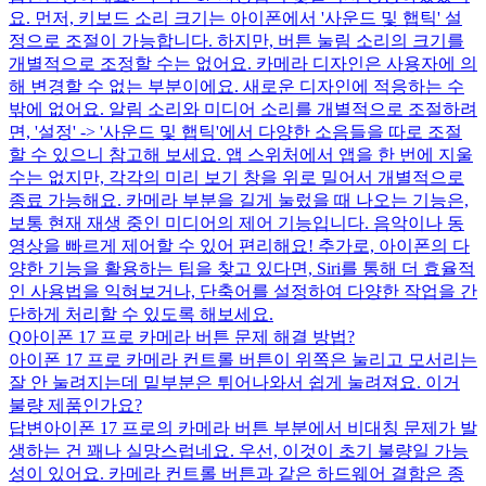
요. 먼저, 키보드 소리 크기는 아이폰에서 '사운드 및 햅틱' 설
정으로 조절이 가능합니다. 하지만, 버튼 눌림 소리의 크기를
개별적으로 조정할 수는 없어요. 카메라 디자인은 사용자에 의
해 변경할 수 없는 부분이에요. 새로운 디자인에 적응하는 수
밖에 없어요. 알림 소리와 미디어 소리를 개별적으로 조절하려
면, '설정' -> '사운드 및 햅틱'에서 다양한 소음들을 따로 조절
할 수 있으니 참고해 보세요. 앱 스위처에서 앱을 한 번에 지울
수는 없지만, 각각의 미리 보기 창을 위로 밀어서 개별적으로
종료 가능해요. 카메라 부분을 길게 눌렀을 때 나오는 기능은,
보통 현재 재생 중인 미디어의 제어 기능입니다. 음악이나 동
영상을 빠르게 제어할 수 있어 편리해요! 추가로, 아이폰의 다
양한 기능을 활용하는 팁을 찾고 있다면, Siri를 통해 더 효율적
인 사용법을 익혀보거나, 단축어를 설정하여 다양한 작업을 간
단하게 처리할 수 있도록 해보세요.
Q
아이폰 17 프로 카메라 버튼 문제 해결 방법?
아이폰 17 프로 카메라 컨트롤 버튼이 위쪽은 눌리고 모서리는
잘 안 눌려지는데 밑부분은 튀어나와서 쉽게 눌려져요. 이거
불량 제품인가요?
답변
아이폰 17 프로의 카메라 버튼 부분에서 비대칭 문제가 발
생하는 건 꽤나 실망스럽네요. 우선, 이것이 초기 불량일 가능
성이 있어요. 카메라 컨트롤 버튼과 같은 하드웨어 결함은 종