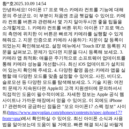
황*호
2025.10.09 14:54
안녕하세요! 아이폰 17 프로 맥스 카메라 컨트롤 기능에 대해
문의 주셨군요. 이 부분이 처음엔 조금 헷갈릴 수 있어요. 카메
라 컨트롤 버튼과 관련해서 몇 가지 알아두시면 좋을 팁들을
소개할게요. 1. 카메라 컨트롤 버튼 위치: 아이폰 17 프로 맥스
의 측면에 위치한 이 버튼은 빠르게 카메라를 실행할 수 있게
해줘요. 2. 지문 인증으로 카메라 사용하기: 지문이 잘 등록이
되었는지 확인해보세요. 설정 메뉴에서 'Touch ID'로 등록된 지
문을 살펴보고, 문제가 있다면 지문을 다시 등록해 보세요. 3.
카메라 앱 최적화: 애플은 주기적으로 소프트웨어 업데이트를
통해 카메라 성능을 개선합니다. 최신 iOS 업데이트가 설치되
어 있는지 확인해 주세요. 4. 다양한 촬영 옵션: 카메라 앱을 실
행할 때 다양한 모드를 맞춤 설정할 수 있어요. 사진, 비디오,
슬로모션 등 다양한 모드를 탐색해보세요. 5. 기술 지원: 여전
히 문제가 지속된다면 Apple의 고객 지원센터에 문의하셔서
직접적인 도움이 필수적이에요. 자세한 정보는 Apple 공식 웹
사이트나 가까운 매장에서 얻을 수 있어요. 이 외에도 iPhone
17 관련하여 궁금하신 점들은 "모요 아이폰17 스펙 정보" 사이
트(
https://www.moyoplan.com/phones/contents/n/spec-iphone17?
from=qna
)에서 확인하실 수 있어요. 최신 아이폰 소식과 사용
법을 알아보는데 도움이 될 거예요. 빠른 해결 되시길 바랄게