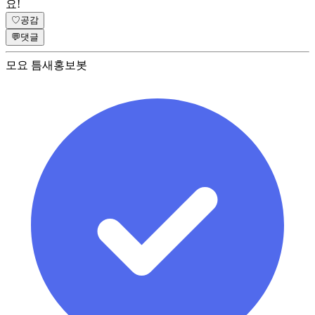
요!
♡
공감
💬
댓글
모요 틈새홍보봇