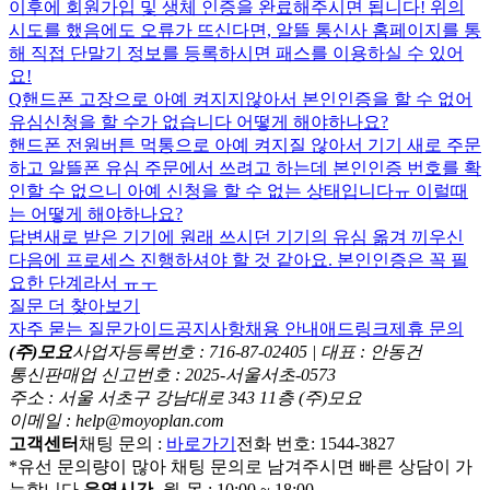
이후에 회원가입 및 생체 인증을 완료해주시면 됩니다! 위의
시도를 했음에도 오류가 뜨신다면, 알뜰 통신사 홈페이지를 통
해 직접 단말기 정보를 등록하시면 패스를 이용하실 수 있어
요!
Q
핸드폰 고장으로 아예 켜지지않아서 본인인증을 할 수 없어
유심신청을 할 수가 없습니다 어떻게 해야하나요?
핸드폰 전원버튼 먹통으로 아예 켜지질 않아서 기기 새로 주문
하고 알뜰폰 유심 주문에서 쓰려고 하는데 본인인증 번호를 확
인할 수 없으니 아예 신청을 할 수 없는 상태입니다ㅠ 이럴때
는 어떻게 해야하나요?
답변
새로 받은 기기에 원래 쓰시던 기기의 유심 옮겨 끼우신
다음에 프로세스 진행하셔야 할 것 같아요. 본인인증은 꼭 필
요한 단계라서 ㅠㅜ
질문 더 찾아보기
자주 묻는 질문
가이드
공지사항
채용 안내
애드링크
제휴 문의
(주)모요
사업자등록번호 : 716-87-02405 | 대표 : 안동건
통신판매업 신고번호 : 2025-서울서초-0573
주소 : 서울 서초구 강남대로 343 11층 (주)모요
이메일 : help@moyoplan.com
고객센터
채팅 문의 :
바로가기
전화 번호: 1544-3827
*유선 문의량이 많아 채팅 문의로 남겨주시면 빠른 상담이 가
능합니다.
운영시간
- 월-목 : 10:00 ~ 18:00