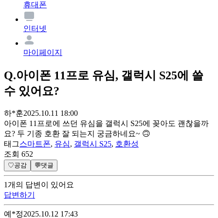
휴대폰
인터넷
마이페이지
Q.
아이폰 11프로 유심, 갤럭시 S25에 쓸
수 있어요?
하*훈
2025.10.11 18:00
아이폰 11프로에 쓰던 유심을 갤럭시 S25에 꽂아도 괜찮을까
요? 두 기종 호환 잘 되는지 궁금하네요~ 🙃
태그
스마트폰
,
유심
,
갤럭시 S25
,
호환성
조회
652
♡
공감
💬
댓글
1
개
의 답변이 있어요
답변하기
예*정
2025.10.12 17:43