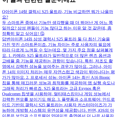
Q
아이폰 14랑 갤럭시 S25 울트라, 기능 비교하면 뭐가 나을까
요?
두 스마트폰 중에서 기능만 생각했을 때 더 뛰어난 게 어느 쪽
일까요? 삼성 팬들이 기능 많다고 하는 이유 알 것 같은데, 좀
정확히 알고 싶어요! 🤔
답변
아이폰 14와 삼성 갤럭시 S25 울트라 둘 다 최신 기술을
가진 멋진 스마트폰이죠. 기능 차이는 주로 사용자의 필요에
따라 다르게 느껴질 수 있는데요, 몇 가지 주요 점을 살펴볼게
요. 1. 카메라: S25 울트라가 일반적으로 더 많은 렌즈 옵션과
고배율 줌 기능을 제공하는 경향이 있습니다. 특히, 저조도 촬
영에서 강력한 성능을 보여주는 경우가 많아요. 그러나, 아이
폰 14의 이미지 처리는 매우 자연스럽고 색감이 뛰어나다는 평
가가 많아요. 2. 프로세서 성능: 아이폰 14는 최신 A16 Bionic
칩을 통해 매끄러운 성능과 최적화를 제공하며 앱 실행 속도나
그래픽 처리가 빠르죠. S25 울트라는 고급 Exynos 혹은
Qualcomm 칩셋을 사용하며, 멀티태스킹이나 게임 성능에서
강력한 면모를 보이기도 해요. 3. 플랫폼과 소프트웨어: 안드로
이드 기반의 갤럭시 S25 울트라는 사용자 커스터마이즈가 가
능하며 개방형 시스템의 유연성을 제공합니다. 반면, iOS의 아
이폰은 보안과 소프트웨어 업데이트 측면에서 더 나은 사용자