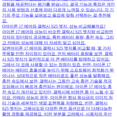
경험을 제공한다는 평가를 받습니다. 결국 기능과 특징은 개인
의 사용 방법과 선호에 따라 다르게 느껴질 수 있습니다. 각 기
기의 주요 기능을 살펴보고 필요에 맞춰 선택하는 걸 추천해
요.
Q
아이폰 17 에어와 갤럭시 S25 엣지, 성능 비교해볼까요?
아이폰 17 에어와 성능이 비슷한 갤럭시 S25 엣지랑 비교하면
각자의 장단점이 궁금해요. 특히 배터리 용량, 충전 속도, 그리
고 카메라 성능에 대해 더 자세히 알고 싶어요.
답변
아이폰 17 에어와 갤럭시 S25 엣지를 비교할 때, 몇 가지
주목할 만한 차이점이 있어요. 먼저 배터리 용량을 보면, 갤럭
시 S25 엣지가 일반적으로 더 큰 배터리를 탑재하고 있어요.
그래서 더 오래 사용할 수 있는 장점이 있죠. 반면, 아이폰 17
에어는 배터리 효율성을 높이기 위해 소프트웨어 최적화가 뛰
어나서, 상대적으로 작은 배터리로도 좋은 성능을 발휘해요.
충전 속도에서 보면, 갤럭시는 그동안 고속 충전 기술을 적극
도입해서 더 빠르게 충전되는 편이에요. 아이폰 17 에어도 충
전 속도가 개선되고 있지만, 갤럭시에 비하면 좀 더 느릴 수 있
어요. 카메라 성능의 경우, 아이폰은 항상 최상급의 이미지 처
리 기술과 세부적인 색깔 표현력을 자랑해요. 반면, 갤럭시
S25 엣지는 고해상도와 다양한 렌즈 옵션으로 더 다재다능한
촬영 경험을 제공해요. 이런 부분을 고려해서, 사용자의 우선