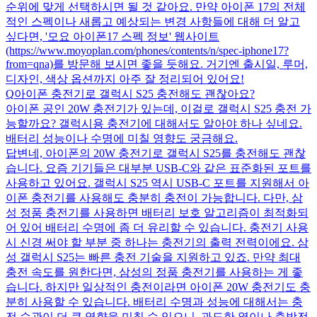
순위에 맞게 선택하시면 될 것 같아요. 만약 아이폰 17의 전체
적인 스펙이나 새롭고 예상되는 변경 사항들에 대해 더 알고
싶다면, '모요 아이폰17 스펙 정보' 웹사이트
(https://www.moyoplan.com/phones/contents/n/spec-iphone17?
from=qna)를 방문해 보시면 좋을 듯해요. 거기엔 출시일, 루머,
디자인, 색상 옵션까지 아주 잘 정리되어 있어요!
Q
아이폰 충전기로 갤럭시 S25 충전해도 괜찮아요?
아이폰 공인 20W 충전기가 있는데, 이걸로 갤럭시 S25 충전 가
능할까요? 갤럭시용 충전기에 대해서도 알아야 하나 싶네요.
배터리 성능이나 수명에 미칠 영향도 궁금해요.
답변
네, 아이폰의 20W 충전기로 갤럭시 S25를 충전해도 괜찮
습니다. 요즘 기기들은 대부분 USB-C와 같은 표준화된 포트를
사용하고 있어요. 갤럭시 S25 역시 USB-C 포트를 지원해서 아
이폰 충전기를 사용해도 충분히 충전이 가능합니다. 다만, 삼
성 정품 충전기를 사용하면 배터리 보호 알고리즘이 최적화되
어 있어 배터리 수명에 좀 더 유리할 수 있습니다. 충전기 사용
시 신경 써야 할 부분 중 하나는 충전기의 출력 전력이에요. 삼
성 갤럭시 S25는 빠른 충전 기술을 지원하고 있죠. 만약 최대
충전 속도를 원한다면, 삼성의 정품 충전기를 사용하는 게 좋
습니다. 하지만 일상적인 충전이라면 아이폰 20W 충전기도 충
분히 사용할 수 있습니다. 배터리 수명과 성능에 대해서는 충
전 습관이 더 큰 영향을 미칠 수 있으니, 과도한 열이나 충방전