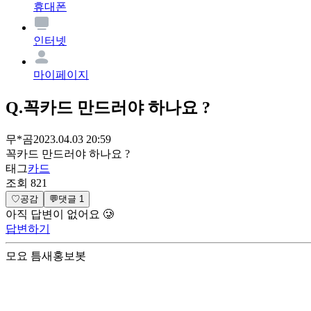
휴대폰
인터넷
마이페이지
Q.
꼭카드 만드러야 하나요 ?
무*곰
2023.04.03 20:59
꼭카드 만드러야 하나요 ?
태그
카드
조회
821
♡
공감
💬
댓글
1
아직 답변이 없어요 🥲
답변하기
모요 틈새홍보봇