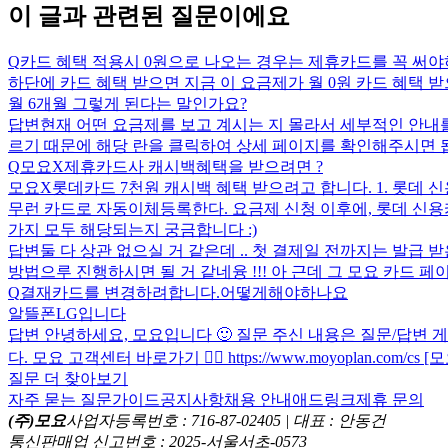
이 글과 관련된 질문이에요
Q
카드 혜택 적용시 0원으로 나오는 경우는 제휴카드를 꼭 써야
하단에 카드 혜택 받으면 지금 이 요금제가 월 0원 카드 혜택 받
월 6개월 그렇게 된다는 말인가요?
답변
현재 어떤 요금제를 보고 계시는 지 몰라서 세부적인 안내를
르기 때문에 해당 란을 클릭하여 상세 페이지를 확인해주시면 됩니
Q
모요X제휴카드사 캐시백혜택을 받으려면 ?
모요X롯데카드 7천원 캐시백 혜택 받으려고 합니다. 1. 롯데 
무런 카드로 자동이체등록한다. 요금제 신청 이후에, 롯데 신
가지 모두 해당되는지 궁금합니다 :)
답변
둘 다 상관 없으실 거 같은데 .. 첫 결제일 전까지는 발
방법으루 진행하시면 될 거 같네융 !!! 아 근데 그 모요 카드 페이
Q
결재카드를 변경하려합니다.어떻게해야하나요
알뜰폰LG입니다
답변
안녕하세요, 모요입니다 🙂 질문 주신 내용은 질문/답변
다. 모요 고객센터 바로가기 👉🏻 https://www.moyoplan.com/cs 
질문 더 찾아보기
자주 묻는 질문
가이드
공지사항
채용 안내
애드링크
제휴 문의
(주)모요
사업자등록번호 : 716-87-02405 | 대표 : 안동건
통신판매업 신고번호 : 2025-서울서초-0573