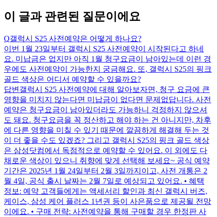
이 글과 관련된 질문이에요
Q
갤럭시 S25 사전예약은 어떻게 하나요?
이번 1월 23일부터 갤럭시 S25 사전예약이 시작된다고 하네
요. 미납금은 없지만 아직 1월 청구요금이 남아있는데 이런 경
우에도 사전예약이 가능한지 궁금해요. 또, 갤럭시 S25의 핑크
골드 색상은 어디서 예약할 수 있을까요?
답변
갤럭시 S25 사전예약에 대해 알아보자면, 청구 요금에 큰
영향을 미치지 않는다면 미납금이 없다면 문제없답니다. 사전
예약은 청구요금이 남아있더라도 가능하니 걱정하지 않으셔
도 돼요. 청구요금을 꼭 정산하고 해야 하는 건 아니지만, 차후
에 다른 영향을 미칠 수 있기 때문에 깔끔하게 해결해 두는 것
이 더 좋을 수도 있겠죠? 그리고 갤럭시 S25의 핑크 골드 색상
은 삼성닷컴에서 독점적으로 예약할 수 있어요. 이 외에도 다
채로운 색상이 있으니 취향에 맞게 선택해 보세요~ 공식 예약
기간은 2025년 1월 24일부터 2월 3일까지이고, 사전 개통은 2
월 4일, 공식 출시 날짜는 2월 7일로 예상되고 있어요. • 혜택
정보: 예약 고객들에게는 액세서리 할인과 최신 갤럭시 버즈,
케이스, 삼성 케어 플러스 1년권 등이 사은품으로 제공될 전망
이에요. • 구매 전략: 사전예약을 통해 구매할 경우 한정판 사