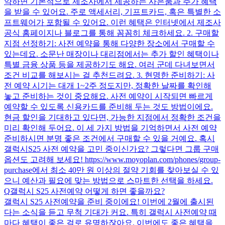
약하면 기본적으로 제조사에서 제공하는 사은품과 추가 혜택
을 받을 수 있어요. 주로 액세서리, 기프트카드, 혹은 특별한 소
프트웨어가 포함될 수 있어요. 이런 혜택은 인터넷에서 제조사
공식 홈페이지나 블로그를 통해 꼼꼼히 체크하세요. 2. 구매할
지점 선정하기: 사전 예약을 통해 다양한 장소에서 구매할 수
있는데요. 소문난 매장이나 대리점에서는 추가 할인 혜택이나
특별 금융 상품 등을 제공하기도 해요. 여러 군데 다녀보면서
조건 비교를 해보시는 걸 추천드려요. 3. 현명한 준비하기: 사
전 예약 시기는 대개 1~2주 정도지만, 정확한 날짜를 확인해
놓고 준비하는 것이 중요해요. 사전 예약이 시작되면 빠르게
예약할 수 있도록 신용카드를 준비해 두는 것도 방법이에요.
현금 할인을 기대하고 있다면, 가능한 지점에서 정확한 조건을
미리 확인해 두어요. 이 세 가지 방법을 기억하면서 사전 예약
준비하시면 분명 좋은 조건에서 구매할 수 있을 거예요. 혹시
갤럭시S25 사전 예약을 고민 중이신가요? 그렇다면 그룹 구매
옵션도 고려해 보세요! https://www.moyoplan.com/phones/group-
purchase에서 최소 40만 원 이상의 절약 기회를 찾아보실 수 있
으니 예산과 필요에 맞는 방법으로 스마트한 선택을 하세요.
Q
갤럭시 S25 사전예약 어떻게 하면 좋을까요?
갤럭시 S25 사전예약을 준비 중이에요! 이번에 2월에 출시된
다는 소식을 듣고 무척 기대가 커요. 특히 갤럭시 사전예약 때
마다 혜택이 좋은 걸로 유명하잖아요. 이번에도 좋은 혜택을