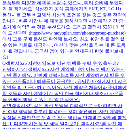
은품부터 다양한 혜택을 누릴 수 있으니, 미리 준비해 두었다
가 잘 챙기세요! 삼성전자 공식 홈페이지와 SKT, KT, LG U+
통신사를 모두 비교해서 최상의 조건을 찾는 것도 좋은 전략이
랍니다. 빠른 시간 내에 제품을 원하신다면 사전예약 기간 중
초기에 예약하는 것을 추천드려요. 그리고 갤럭시 S25가 마음
에 드신다면, (https://www.moyoplan.com/phones/group-purchase)
에서 그룹 구매 옵션도 확인해 보세요. 최소 40만 원을 절약할
수 있는 기회를 제공하니, 예산에 맞는 선택을 하는 데 큰 도움
이 될 것입니다. 궁금한 점이 있다면 언제든지 편히 물어보세
요!
Q
갤럭시S25 사전예약으로 어떤 혜택을 누릴 수 있을까요?
안녕하세요! 갤럭시S25 사전 예약에 대해 어느 혜택이 있는지
고민 중이에요. 이번에 갤럭시S25를 사전 예약하면서 받을 수
있는 사은품이나 혜택들이 궁금한데, 유명한 매장에서 더 많은
할인을 받고 구매하고 싶어요. 사전 예약은 처음이라 준비해야
할 것들과 사전 예약 기간 동안 현금 할인이나 제조사 사은품
을 어떻게 받을 수 있는지 알고 싶어요!
답변
갤럭시S25 같은 최신 모델을 합리적으로 구매하려면 사
전 예약 혜택을 충분히 활용하는 것이 중요해요. 사전 예약의
장점을 최대한으로 누릴 수 있는 방법을 단계별로 정리해 볼게
요. 1. 다양한 사은품 및 혜택 알아보기: 갤럭시S25를 사전 예