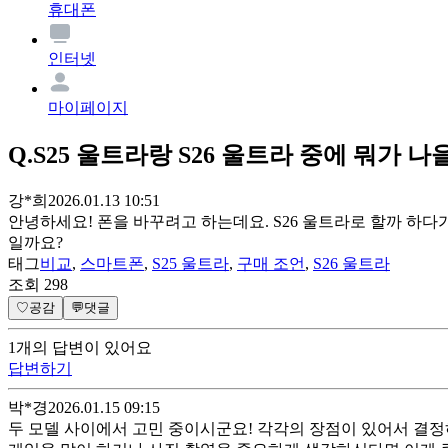
휴대폰
인터넷
마이페이지
Q.
S25 울트라랑 S26 울트라 중에 뭐가 나
강*희
2026.01.13 10:51
안녕하세요! 폰을 바꾸려고 하는데요. S26 울트라로 할까 하다가
일까요?
태그
비교
,
스마트폰
,
S25 울트라
,
구매 조언
,
S26 울트라
조회
298
♡
공감
💬
댓글
1
개
의 답변이 있어요
답변하기
박*경
2026.01.15 09:15
두 모델 사이에서 고민 중이시군요! 각각의 장점이 있어서 결정하