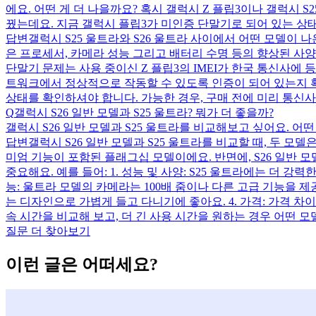
에요. 어떤 게 더 나을까요? 혹시 갤럭시 Z 플립3이나 갤럭시 S
꿨는데요. 지금 갤럭시 플립3가 미인증 단말기로 되어 있는 상태
답변
갤럭시 S25 울트라와 S26 울트라 사이에서 어떤 모델이 
은 프로세서, 카메라 성능 그리고 배터리 수명 등의 향상된 사양
단말기 문제는 사용 중이신 Z 플립3의 IMEI가 한국 통신사에
트워크에서 정상적으로 작동할 수 있도록 인증이 되어 있는지 확
상태를 확인하셔야 합니다. 가능한 경우, 구매 전에 미리 통신
Q
갤럭시 S26 일반 모델과 S25 울트라? 뭐가 더 좋을까?
갤럭시 S26 일반 모델과 S25 울트라를 비교해보고 싶어요. 어
답변
갤럭시 S26 일반 모델과 S25 울트라를 비교할 때, 두 모
미엄 기능이 포함된 플래그십 모델이에요. 반면에, S26 일반 
중요해요. 예를 들어: 1. 성능 및 사양: S25 울트라에는 더 
능: 울트라 모델의 카메라는 100배 줌이나 다른 고급 기능을 제
는 디자인으로 가볍게 들고 다니기에 좋아요. 4. 가격: 가격 차
속 시간을 비교해 보고, 더 긴 사용 시간을 원하는 경우 어떤
질문 더 찾아보기
이런 글은 어떠세요?