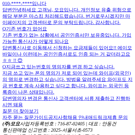
010-****-****입니다
답변
안녕하세요 고객님, 모요입니다. 개인정보 유출 위험으로
해당 부분은 마스킹 처리해드렸습니다. 번거로우시겠지만 마
이페이지의 고객센터로 문의 부탁드립니다. 감사합니다.
Q
기존 번호가 없어요
기존 번호가 없는 상황에서 공인인증서만 보유중입니다. 가입
가능한 통신사가 어떻게 되나요
답변
통신사로 이동해서 신청하는 요금제들이 있어요!! 에이모
바일이나 이런데는 공인인증서로도 인증 되는 거 같더라고요
ㅎㅎ !! 😊
Q
지금쓰고 있는번호의 명의자를 변경 하고 싶습니다.
지금 쓰고 있는 폰의 명의가 저로 되어 있는데 와이프(외국인)
의 명의로 변경하고 싶습니다. 방법을 알려주세요 와이프도 지
금 번호로 계속 사용하고 싶다고 합니다. 와이프는 외국인 등
록증이 나온 상태입니다.
답변
명의자 변경은 통신사 고객센터에 서류 제출하고 진행하
시면 돼용
질문 더 찾아보기
자주 묻는 질문
가이드
공지사항
채용 안내
애드링크
제휴 문의
(주)모요
사업자등록번호 : 716-87-02405 | 대표 : 안동건
통신판매업 신고번호 : 2025-서울서초-0573