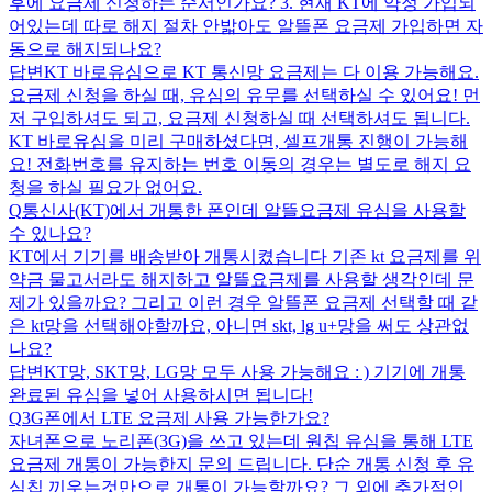
후에 요금제 신청하는 순서인가요? 3. 현재 KT에 약정 가입되
어있는데 따로 해지 절차 안밟아도 알뜰폰 요금제 가입하면 자
동으로 해지되나요?
답변
KT 바로유심으로 KT 통신망 요금제는 다 이용 가능해요.
요금제 신청을 하실 때, 유심의 유무를 선택하실 수 있어요! 먼
저 구입하셔도 되고, 요금제 신청하실 때 선택하셔도 됩니다.
KT 바로유심을 미리 구매하셨다면, 셀프개통 진행이 가능해
요! 전화번호를 유지하는 번호 이동의 경우는 별도로 해지 요
청을 하실 필요가 없어요.
Q
통신사(KT)에서 개통한 폰인데 알뜰요금제 유심을 사용할
수 있나요?
KT에서 기기를 배송받아 개통시켰습니다 기존 kt 요금제를 위
약금 물고서라도 해지하고 알뜰요금제를 사용할 생각인데 문
제가 있을까요? 그리고 이런 경우 알뜰폰 요금제 선택할 때 같
은 kt망을 선택해야할까요, 아니면 skt, lg u+망을 써도 상관없
나요?
답변
KT망, SKT망, LG망 모두 사용 가능해요 : ) 기기에 개통
완료된 유심을 넣어 사용하시면 됩니다!
Q
3G폰에서 LTE 요금제 사용 가능한가요?
자녀폰으로 노리폰(3G)을 쓰고 있는데 원칩 유심을 통해 LTE
요금제 개통이 가능한지 문의 드립니다. 단순 개통 신청 후 유
심칩 끼우는것만으로 개통이 가능할까요? 그 외에 추가적인