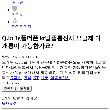
휴대폰
인터넷
마이페이지
Q.
kt 3g폴더폰 kt알뜰통신사 요금제 다
개통이 가능한가요?
랄*라
2023.01.11 07:16
오래된 kt 3g 폴더폰이 있는데 전화통화용으로 개통하려고 합
니다 kt알뜰통신사 4g요금제 모두 개통이 가능한가요? lg알뜰
통신사 유심 구매해서 개통해봤는데 인식이 안되더라구요
태그
요금제
,
유심
,
KT
,
개통
,
알뜰통신사
조회
5,877
♡
공감
1
💬
댓글
1
개
의 답변이 있어요
답변하기