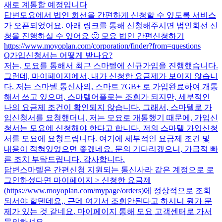
새로 계통할 예정입니다
답변
모요에서 법인 회선을 간편하게 신청할 수 있도록 서비스
가 오픈되었어요. 아래 링크를 통해 신청해주시면 법인회선 신
청을 진행하실 수 있어요 🙂 모요 법인 간편신청하기
https://www.moyoplan.com/corporation/finder?from=questions
Q
가입신청서는 어떻게 받나요?
저는, 모요를 통해서 최근 스마텔에 신규가입을 진행했습니다.
그런데, 마이페이지에서, 내가 신청한 요금제가 보이지 않습니
다. 저는 스마텔 통신사의, 스마트 7GB+ 로 가입완료하여 개통
해서 쓰고 있으며, 스마텔어플로는 조회가 되지만, 세부적인
나의 요금제 조건이 확인되지 않습니다. 그래서, 스마텔로 가
입신청서를 요청했더니, 저는 모요로 개통했기 때문에, 가입신
청서는 모요에 신청해야 한다고 합니다. 저의 스마텔 가입신청
서를 모요에 요청드립니다. 여기에 세부적인 요금제 조건 및
내용이 적혀있었으면 좋겠네요. 문의 기다리겠으니, 가급적 빠
른 조치 부탁드립니다. 감사합니다.
답변
스마텔은 간편신청 지원되는 통신사라 같은 계정으로 로
그인하셨다면 마이페이지 > 신청한 요금제
(https://www.moyoplan.com/mypage/orders)에 정상적으로 조회
되서야 할텐데요,, 근데 여기서 조회안된다고 하시니 뭔가 문
제가 있는 것 같네요. 마이페이지 통해 모요 고객센터로 가서
문의하셔요.