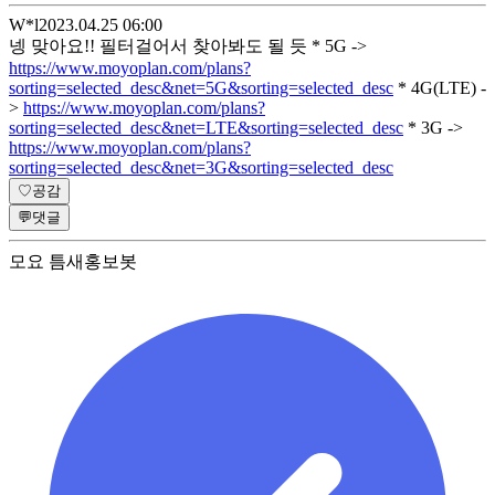
W*l
2023.04.25 06:00
넹 맞아요!! 필터걸어서 찾아봐도 될 듯 * 5G ->
https://www.moyoplan.com/plans?
sorting=selected_desc&net=5G&sorting=selected_desc
* 4G(LTE) -
>
https://www.moyoplan.com/plans?
sorting=selected_desc&net=LTE&sorting=selected_desc
* 3G ->
https://www.moyoplan.com/plans?
sorting=selected_desc&net=3G&sorting=selected_desc
♡
공감
💬
댓글
모요 틈새홍보봇