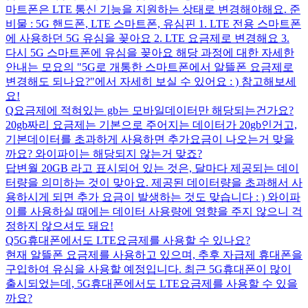
마트폰은 LTE 통신 기능을 지원하는 상태로 변경해야해요. 준
비물 : 5G 핸드폰, LTE 스마트폰, 유심핀 1. LTE 전용 스마트폰
에 사용하던 5G 유심을 꽂아요 2. LTE 요금제로 변경해요 3.
다시 5G 스마트폰에 유심을 꽂아요 해당 과정에 대한 자세한
안내는 모요의 "5G로 개통한 스마트폰에서 알뜰폰 요금제로
변경해도 되나요?"에서 자세히 보실 수 있어요 : ) 참고해보세
요!
Q
요금제에 적혀있는 gb는 모바일데이터만 해당되는건가요?
20gb짜리 요금제는 기본으로 주어지는 데이터가 20gb인거고,
기본데이터를 초과하게 사용하면 추가요금이 나오는거 맞을
까요? 와이파이는 해당되지 않는거 맞죠?
답변
월 20GB 라고 표시되어 있는 것은, 달마다 제공되는 데이
터량을 의미하는 것이 맞아요. 제공된 데이터량을 초과해서 사
용하시게 되면 추가 요금이 발생하는 것도 맞습니다 : ) 와이파
이를 사용하실 때에는 데이터 사용량에 영향을 주지 않으니 걱
정하지 않으셔도 돼요!
Q
5G휴대폰에서도 LTE요금제를 사용할 수 있나요?
현재 알뜰폰 요금제를 사용하고 있으며, 추후 자급제 휴대폰을
구입하여 유심을 사용할 예정입니다. 최근 5G휴대폰이 많이
출시되었는데, 5G휴대폰에서도 LTE요금제를 사용할 수 있을
까요?