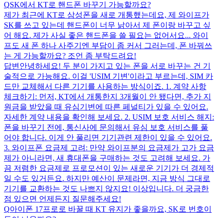
Q
SK에서 KT로 핸드폰 바꾸기 가능할까요?
제가 최근에 KT로 삼성폰을 새로 개통했는데요, 제 와이프가
SK를 쓰고 있는데 핸드폰이 너무 낡아서 제 폰이랑 바꾸고 싶
어 해요. 제가 사실 좋은 핸드폰을 쓸 필요는 없어서요... 와이
프도 새 폰 하나 사주기엔 부담이 좀 커서 그러는데, 폰 바꿔쓰
는 게 가능할까요? 조언 좀 부탁드려요!
답변
안녕하세요! 두 분이 가지고 있는 폰을 서로 바꾸는 건 기
술적으로 가능해요. 이걸 'USIM 기변'이라고 부르는데, SIM 카
드만 교체해서 다른 기기를 사용하는 방식이죠. 1. 계약 사항
체크하기: 먼저, KT에서 개통한지 3개월이 안 됐다면, 추가 지
원금을 받았을 때 유심기변에 따른 페널티가 있을 수 있어요.
자세한 계약 내용을 확인해 보세요. 2. USIM 보호 서비스 해지:
폰을 바꾸기 전에, 통신사에 문의해서 유심 보호 서비스를 풀
어야 합니다. 이게 안 풀리면 기기관련 제한이 있을 수 있어요.
3. 와이프폰 요금제 고려: 만약 와이프분의 요금제가 고가 요금
제가 아니라면, 새 휴대폰을 구매하는 것도 고려해 보세요. 가
끔 저렴한 요금제로 프로모션이 있는 새로운 기기가 더 경제적
일 수도 있거든요. 하지만 예산이 문제라면, 지금 방식 그대로
기기를 교환하는 것도 나쁘지 않지요! 이상입니다. 더 궁금한
점 있으면 언제든지 질문해주세요!
Q
아이폰 17프로로 바꿀 때 KT 유지가 좋을까요, SK로 번호이