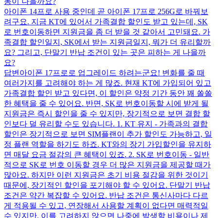
동이 나을까요?
아이폰 14프로 사용 중인데 곧 아이폰 17프로 256G로 바꿔보
려구요. 지금 KT에 있어서 가족결합 할인도 받고 있는데, SK
로 번호이동하면 지원금을 좀 더 받을 것 같아서 고민돼요. 가
족결합 할인일지, SK에서 받는 지원금일지, 뭐가 더 유리할까
요? 그리고, 단말기 반납 조건이 있는 곳은 피하는 게 나을까
요?
답변
아이폰 17프로로 업그레이드 하려는군요! 변화를 줄 때
여러가지를 고려해야 하는 게 많죠. 현재 KT에 가입되어 있고
가족결합 할인 받고 있다면, 이 할인은 약정 기간 동안 꽤 쏠쏠
한 혜택을 줄 수 있어요. 반면, SK로 번호이동할 시에 받게 될
지원금은 즉시 할인을 줄 수 있지만, 장기적으로 보면 결합 할
인보다 덜 유리할 수도 있습니다. 1. KT 유지 - 가족과의 결합
할인은 장기적으로 보면 SIM플랜이 추가 할인도 가능하고, 일
정 플랜 역할을 하기도 하죠. KT와의 장기 가입할인을 유지하
면 매달 요금 절감의 큰 혜택이 있죠. 2. SK로 번호이동 - 일반
적으로 SK로 번호 이동할 경우 더 많은 지원금을 제공할 때가
많아요. 하지만 이런 지원금은 초기 비용 절감을 위한 것이기
때문에, 장기적인 할인을 포기해야 할 수 있어요. 단말기 반납
조건은 약간 복잡할 수 있어요. 반납 조건은 통신사마다 다르
게 적용될 수 있고, 연장해서 사용할 계획이 없다면 매력적일
수 있지만, 이를 고려하지 않으면 나중에 발생할 비용이나 제