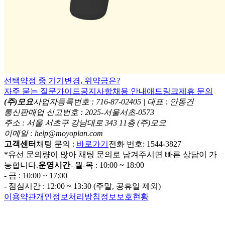
선택약정 중 기기변경, 위약금은?
자주 묻는 질문
가이드
공지사항
채용 안내
애드링크
제휴 문의
(주)모요
사업자등록번호 : 716-87-02405 | 대표 : 안동건
통신판매업 신고번호 : 2025-서울서초-0573
주소 : 서울 서초구 강남대로 343 11층 (주)모요
이메일 : help@moyoplan.com
고객센터
채팅 문의 :
바로가기
전화 번호: 1544-3827
*유선 문의량이 많아 채팅 문의로 남겨주시면 빠른 상담이 가
능합니다.
운영시간
- 월-목 : 10:00 ~ 18:00
- 금 : 10:00 ~ 17:00
- 점심시간 : 12:00 ~ 13:30 (주말, 공휴일 제외)
이용약관
개인정보처리방침
정보보호현황