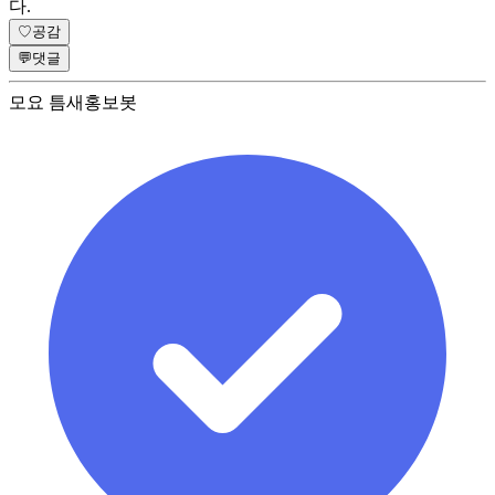
다.
♡
공감
💬
댓글
모요 틈새홍보봇