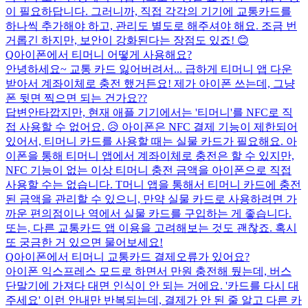
이 필요하답니다. 그러니까, 직접 각각의 기기에 교통카드를
하나씩 추가해야 하고, 관리도 별도로 해주셔야 해요. 조금 번
거롭긴 하지만, 보안이 강화된다는 장점도 있죠! 😊
Q
아이폰에서 티머니 어떻게 사용해요?
안녕하세요~ 교통 카드 잃어버려서... 급하게 티머니 앱 다운
받아서 계좌이체로 충전 했거든요! 제가 아이폰 쓰는데, 그냥
폰 뒷면 찍으면 되는 건가요??
답변
안타깝지만, 현재 애플 기기에서는 '티머니'를 NFC로 직
접 사용할 수 없어요. 😥 아이폰은 NFC 결제 기능이 제한되어
있어서, 티머니 카드를 사용할 때는 실물 카드가 필요해요. 아
이폰을 통해 티머니 앱에서 계좌이체로 충전은 할 수 있지만,
NFC 기능이 없는 이상 티머니 충전 금액을 아이폰으로 직접
사용할 수는 없습니다. T머니 앱을 통해서 티머니 카드에 충전
된 금액을 관리할 수 있으니, 만약 실물 카드로 사용하려면 가
까운 편의점이나 역에서 실물 카드를 구입하는 게 좋습니다.
또는, 다른 교통카드 앱 이용을 고려해보는 것도 괜찮죠. 혹시
또 궁금한 거 있으면 물어보세요!
Q
아이폰에서 티머니 교통카드 결제오류가 있어요?
아이폰 익스프레스 모드로 하면서 만원 충전해 뒀는데, 버스
단말기에 가져다 대면 인식이 안 되는 거에요. '카드를 다시 대
주세요' 이런 안내만 반복되는데, 결제가 안 된 줄 알고 다른 카