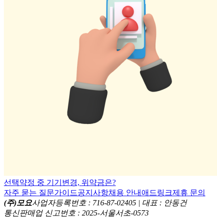
선택약정 중 기기변경, 위약금은?
자주 묻는 질문
가이드
공지사항
채용 안내
애드링크
제휴 문의
(주)모요
사업자등록번호 : 716-87-02405 | 대표 : 안동건
통신판매업 신고번호 : 2025-서울서초-0573