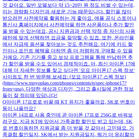
것 같아요. 일반 모델보다 약 15~20만 원 정도 비쌀 수 있는데,
이는 경량화 디자인과 새로운 기능 때문입니다. 할인을 많이
받으려면 사전예약을 활용하는 게 좋아요. 애플 공식 스토어나
통신사 홈페이지에서 사전예약을 하면 사은품이나 추가 할인
을 받을 수 있는데요, 공시 지원금과 선택 약정 중 자신의 사용
패턴에 맞게 선택하면 요금을 절약할 수 있죠. 또한, 온라인몰
에서 자급제 옵션을 찾아보는 것도 추천해요. 여기에 카드 할
인이나 포인트 혜택을 더하면 좀 더 저렴하게 구매할 수 있을
거예요. 기존 기기를 중고 보상 프로그램을 통해 반납하면 추
가 할인을 받을 수도 있어서 경제적이죠. 아, 최신 아이폰 17에
대해 더 자세한 정보를 찾고 싶다면 '모요 아이폰17 스펙 정보'
사이트도 한 번 방문해 보세요: [모요 아이폰17 스펙 정보]
(https://www.moyoplan.com/phones/contents/n/spec-iphone17?
from=qna). 다양한 색상과 디자인, 그리고 출시일에 관한 정보
들이 잘 정리돼 있답니다!
Q
아이폰 17프로로 바꿀 때 KT 유지가 좋을까요, SK로 번호이
동이 나을까요?
아이폰 14프로 사용 중인데 곧 아이폰 17프로 256G로 바꿔보
려구요. 지금 KT에 있어서 가족결합 할인도 받고 있는데, SK
로 번호이동하면 지원금을 좀 더 받을 것 같아서 고민돼요. 가
족결합 할인일지, SK에서 받는 지원금일지, 뭐가 더 유리할까