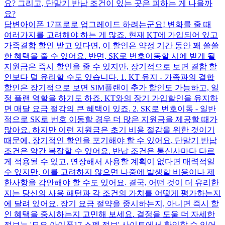
요? 그리고, 단말기 반납 조건이 있는 곳은 피하는 게 나을까
요?
답변
아이폰 17프로로 업그레이드 하려는군요! 변화를 줄 때
여러가지를 고려해야 하는 게 많죠. 현재 KT에 가입되어 있고
가족결합 할인 받고 있다면, 이 할인은 약정 기간 동안 꽤 쏠쏠
한 혜택을 줄 수 있어요. 반면, SK로 번호이동할 시에 받게 될
지원금은 즉시 할인을 줄 수 있지만, 장기적으로 보면 결합 할
인보다 덜 유리할 수도 있습니다. 1. KT 유지 - 가족과의 결합
할인은 장기적으로 보면 SIM플랜이 추가 할인도 가능하고, 일
정 플랜 역할을 하기도 하죠. KT와의 장기 가입할인을 유지하
면 매달 요금 절감의 큰 혜택이 있죠. 2. SK로 번호이동 - 일반
적으로 SK로 번호 이동할 경우 더 많은 지원금을 제공할 때가
많아요. 하지만 이런 지원금은 초기 비용 절감을 위한 것이기
때문에, 장기적인 할인을 포기해야 할 수 있어요. 단말기 반납
조건은 약간 복잡할 수 있어요. 반납 조건은 통신사마다 다르
게 적용될 수 있고, 연장해서 사용할 계획이 없다면 매력적일
수 있지만, 이를 고려하지 않으면 나중에 발생할 비용이나 제
한사항을 감안해야 할 수도 있어요. 결국, 어떤 것이 더 유리한
지는 당신의 사용 패턴과 각 조건의 가치를 어떻게 평가하는지
에 달려 있어요. 장기 요금 절약을 중시하는지, 아니면 즉시 할
인 혜택을 중시하는지 고민해 보세요. 결정을 도울 더 자세한
정보는 '모요 아이폰17 스펙 정보' 사이트에서 확인할 수 있어