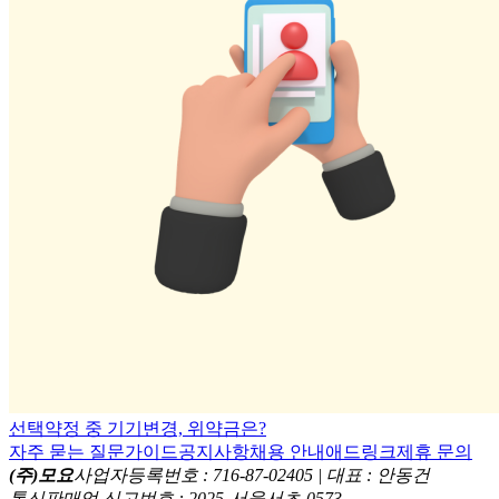
선택약정 중 기기변경, 위약금은?
자주 묻는 질문
가이드
공지사항
채용 안내
애드링크
제휴 문의
(주)모요
사업자등록번호 : 716-87-02405 | 대표 : 안동건
통신판매업 신고번호 : 2025-서울서초-0573