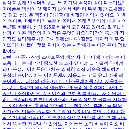
점점 까맣게 변하더라구요. 두 기기의 액정이 많이 다른가요?
아이폰은 액정이 잘 깨지지 않아서 배터리 부풀 때만 교체했던
것 같고, 삼성은 액정이 망가질 때 바꿨던 기억이 있어요. 이번
에 아이폰11 배터리가 부풀어 올라서 올해 하반기에 나올 아이
폰17로 바꿀지, 삼성 S25로 바꿀지 고민하고 있어요. 질문1. 삼
성과 아이폰 액정의 차이점은 무엇인가요? (각각의 특성과 장
단점도 설명해주시면 감사하겠습니다) 질문2. 저처럼 자주 떨
어뜨리거나 물에 젖을 위험이 있는 사람에게는 어떤 폰이 적합
할까요?
답변
아이폰과 삼성 스마트폰의 액정 차이에 대해 이해하는 데
도움이 되는 세 가지 중요한 요소가 있어요. 1. 기술적 차이점
과 내구성: - 아이폰은 대체로 강력한 액정 기술을 채택하여 내
구성이 높아요. 이는 아이폰에서 사용되는 고급 유리 소재 덕
분이에요. - 삼성의 경우, OLED 디스플레이를 많이 사용하는
데, 이는 화려한 색감을 제공하지만 물리적 충격에는 약할 수
있으니 조심하세요. 2. 케이스와 보호 필름 활용: - 자주 떨어뜨
리는 편이라면, 튼튼한 케이스와 고급 액정보호 필름을 사용하
는 것이 좋아요. 충격을 완화해주는 케이스는 휴대폰을 더욱
안전하게 만들어 줍니다. 3. 수리와 유지비용 측면: - 수리비가
낮은 기종을 선택하는 것도 지속적으로 변화를 겪는 현재 시장
에서 똑똑한 전략일 수 있어요. 아이폰은 초기 비용이 다소 비