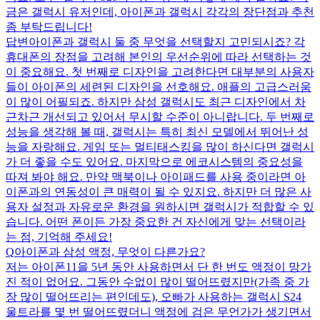
금은 갤럭시 유저인데, 아이폰과 갤럭시 각각의 장단점과 추천
좀 부탁드립니다!
답변
아이폰과 갤럭시 둘 중 무엇을 선택할지 고민되시죠? 각
휴대폰의 장점을 고려해 본인의 우선순위에 따라 선택하는 것
이 중요해요. 첫 번째로 디자인을 고려한다면 대부분의 사용자
들이 아이폰의 세련된 디자인을 선호해요. 애플의 고급스러움
이 많이 어필되죠. 하지만 삼성 갤럭시도 최근 디자인에서 차
근차근 개선되고 있어서 무시할 수준이 아니랍니다. 두 번째로
성능을 생각해 볼 때, 갤럭시는 특히 최신 모델에서 뛰어난 성
능을 자랑해요. 게임 또는 멀티태스킹을 많이 하신다면 갤럭시
가 더 좋을 수도 있어요. 마지막으로 에코시스템의 중요성을
따져 봐야 해요. 만약 맥북이나 아이패드를 사용 중이라면 아
이폰과의 연동성이 큰 매력이 될 수 있지요. 하지만 더 많은 사
용자 설정과 자유로운 환경을 원하시면 갤럭시가 적합할 수 있
습니다. 어떤 폰이든 가장 중요한 건 자신에게 맞는 선택이라
는 점, 기억해 주세요!
Q
아이폰과 삼성 액정, 무엇이 다른가요?
저는 아이폰11을 5년 동안 사용하면서 단 한 번도 액정이 망가
진 적이 없어요. 그동안 수없이 많이 떨어뜨렸지만(가족 중 가
장 많이 떨어뜨리는 편인데도), 오빠가 사용하는 갤럭시 S24
울트라를 몇 번 떨어뜨렸더니 액정에 검은 무언가가 생기면서