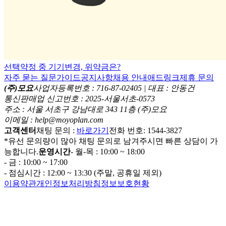
선택약정 중 기기변경, 위약금은?
자주 묻는 질문
가이드
공지사항
채용 안내
애드링크
제휴 문의
(주)모요
사업자등록번호 : 716-87-02405 | 대표 : 안동건
통신판매업 신고번호 : 2025-서울서초-0573
주소 : 서울 서초구 강남대로 343 11층 (주)모요
이메일 : help@moyoplan.com
고객센터
채팅 문의 :
바로가기
전화 번호: 1544-3827
*유선 문의량이 많아 채팅 문의로 남겨주시면 빠른 상담이 가
능합니다.
운영시간
- 월-목 : 10:00 ~ 18:00
- 금 : 10:00 ~ 17:00
- 점심시간 : 12:00 ~ 13:30 (주말, 공휴일 제외)
이용약관
개인정보처리방침
정보보호현황