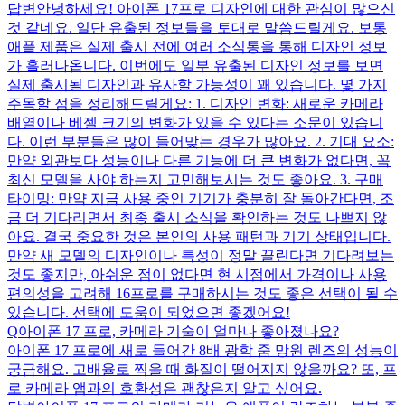
답변
안녕하세요! 아이폰 17프로 디자인에 대한 관심이 많으신
것 같네요. 일단 유출된 정보들을 토대로 말씀드릴게요. 보통
애플 제품은 실제 출시 전에 여러 소식통을 통해 디자인 정보
가 흘러나옵니다. 이번에도 일부 유출된 디자인 정보를 보면
실제 출시될 디자인과 유사할 가능성이 꽤 있습니다. 몇 가지
주목할 점을 정리해드릴게요: 1. 디자인 변화: 새로운 카메라
배열이나 베젤 크기의 변화가 있을 수 있다는 소문이 있습니
다. 이런 부분들은 많이 들어맞는 경우가 많아요. 2. 기대 요소:
만약 외관보다 성능이나 다른 기능에 더 큰 변화가 없다면, 꼭
최신 모델을 사야 하는지 고민해보시는 것도 좋아요. 3. 구매
타이밍: 만약 지금 사용 중인 기기가 충분히 잘 돌아간다면, 조
금 더 기다리면서 최종 출시 소식을 확인하는 것도 나쁘지 않
아요. 결국 중요한 것은 본인의 사용 패턴과 기기 상태입니다.
만약 새 모델의 디자인이나 특성이 정말 끌린다면 기다려보는
것도 좋지만, 아쉬운 점이 없다면 현 시점에서 가격이나 사용
편의성을 고려해 16프로를 구매하시는 것도 좋은 선택이 될 수
있습니다. 선택에 도움이 되었으면 좋겠어요!
Q
아이폰 17 프로, 카메라 기술이 얼마나 좋아졌나요?
아이폰 17 프로에 새로 들어간 8배 광학 줌 망원 렌즈의 성능이
궁금해요. 고배율로 찍을 때 화질이 떨어지지 않을까요? 또, 프
로 카메라 앱과의 호환성은 괜찮은지 알고 싶어요.