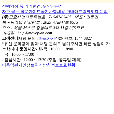
선택약정 중 기기변경, 위약금은?
자주 묻는 질문
가이드
공지사항
채용 안내
애드링크
제휴 문의
(주)모요
사업자등록번호 : 716-87-02405 | 대표 : 안동건
통신판매업 신고번호 : 2025-서울서초-0573
주소 : 서울 서초구 강남대로 343 11층 (주)모요
이메일 : help@moyoplan.com
고객센터
채팅 문의 :
바로가기
전화 번호: 1544-3827
*유선 문의량이 많아 채팅 문의로 남겨주시면 빠른 상담이 가
능합니다.
운영시간
- 월-목 : 10:00 ~ 18:00
- 금 : 10:00 ~ 17:00
- 점심시간 : 12:00 ~ 13:30 (주말, 공휴일 제외)
이용약관
개인정보처리방침
정보보호현황