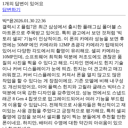
1
개
의 답변이 있어요
답변하기
박*윤
2026.01.30 22:36
갤럭시 Z 플립7은 최근 삼성에서 출시한 플래그십 폴더블 스
마트폰으로 주목받고 있어요. 특히 광고에서 보던 것처럼 '빅
토리 셀피' 기능이 인상적이죠. 이 폰의 카메라 성능을 보면 후
면에는 50MP 메인 카메라와 12MP 초광각 카메라가 탑재되어
있어서 다양한 각도에서의 촬영이 유리해요. 셀피 카메라는
10MP인데, 소프트웨어 최적화 덕분에 저조도에도 괜찮은 품
질의 사진을 찍을 수 있다고 해요. 디자인 면에서도 힌지 기술
이나 커버 디스플레이가 눈에 띄죠. 힌지는 더 견고하고 매끄
러워졌고, 커버 디스플레이도 커져서 폰을 열지 않고도 많은
작업을 할 수 있다는 게 장점이에요. 기존 모델에 비해 내구성
도 개선되었어요, 아머 플렉스 힌지와 고릴라 글래스 빅터스 2
덕분에 더욱 강한 디자인을 갖추었어요. 성능 면에서도 스냅드
래곤 8 Gen 4 칩셋으로 업그레이드되어서 여러 기능을 부드럽
게 이용할 수 있답니다. 전체적으로 사용자들은 혁신적이고 재
미있는 사용 경험을 주었다고 긍정적으로 평가해요, 특히 셀피
촬영에 강점을 보여서 셀피를 많이 찍는 분들에게 추천할 만한
폰이네요. 하지만, 배터리 수명에 대한 약간의 아쉬움이 있으