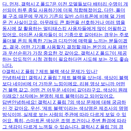
다. 먼저, 갤럭시 Z 폴드7은 이전 모델들보다 배터리 수명이 개
선되어 하루 종일 사용하기에 더욱 적합해졌어요. 다만, 폴더
블 구조 때문에 무게가 기존의 일반 스마트폰에 비해 덜 가벼
운 건 사실이고요. 아무래도 큰 화면을 선호하거나 여러 앱을
동시에 잘 활용하는 멀티태스킹 사용자들에게 많이 어필하고
있어요. 아이폰 사용자들이 이 기종으로 갈아타는 경우는 주로
폴더블 폰의 독특한 기능과 디자인에 매력을 느끼는 분들이겠
죠. 결국, 어떤 기기를 사용할지 결정할 때는 본인의 사용 패턴
과 우선순위가 가장 중요한 것 같아요. 갤럭시 Z 폴드7이 제공
하는 압도적인 시청 경험이 필요하다면 시도해 보는 것도 좋습
니다.
Q
갤럭시 Z 플립 7 제트 블랙 색상 문제가 있나?
안녕하세요! 갤럭시 Z 플립 7 제트 블랙을 샀는데, 색상이 블랙
보다 네이비에 더 가까운 느낌이에요. 리뷰 영상 보니까 어떤
건 블랙 같고, 어떤 건 어두운 네이비 같더라구요. 색상이 원래
이래요? 상자에는 분명히 제트 블랙이라고 되어있어요.
답변
안녕하세요! 갤럭시 Z 플립 7의 색상 문제에 대해 궁금하
신 것 같아요. 우선, '제트 블랙'이라는 색상명은 제조사의 명명
방식이며, 실제로 보는 사람의 주관에 따라 다르게 보일 수 있
어요. 특히, 스마트폰 색상은 조명 조건이나 주변 환경에 따라
그 색감이 다르게 느껴질 수 있습니다. 갤럭시 Z 플립 7의 경