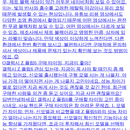
우, 제트 블랙 색상이 약간 어두운 네이비처럼 보일 수 있어요.
이는, 빛의 반사와 흡수를 고려한 메탈릭 마감이나 유리 코팅
때문에 발생할 수 있는 현상입니다. 유튜브 리뷰 영상에서도
다양한 조명 환경에서 촬영되기 때문에 어떤 영상에서는 완전
한 무광 블랙처럼 보일 수 있고, 어떤 영상에서는 다르게 보일
수 있죠. 제조사에서 제트 블랙이라고 명명한 만큼, 상자에 있
는 라벨이 맞습니다. 만약 색상이 이상하게 느껴진다면, 다른
환경에서 한번 확인해 보시고, 불편하시다면 구매처에 문의하
셔서 색상이나 제품에 문제가 있는지 확인해 보는 것도 방법이
에요. 😊
Q
갤럭시 Z 플립6 구매 타이밍, 지금이 좋아?
갤럭시 Z 플립6 관심 있는데, 지금이 꼭 사야 할 때인지 좀 헤
매고 있어요. 신모델 출시됐는데 구형 모델 사는 게 나을지, 아
님 가격 더 떨어지면 사는 게 나을지 고민이네요. 성능 차이가
별로 없다면 지금 싸게 사는 것도 괜찮을 것 같긴 한데, 최근에
구매한 사람들 의견 좀 듣고 싶어요. 지금 사면 괜찮을까요?
답변
안녕하세요! 갤럭시 Z 플립6를 구매할 타이밍 고민 중이
시네요. 사실 핸드폰 구매 타이밍은 참 어려운 문제죠. 1. 모델
간 차이점: 먼저, 신모델과 비교했을 때 Z 플립6와의 성능 차이
가 얼마나 나는지가 중요해요. 신모델이 혁신적인 기능이나 성
능 향상을 가져왔다면, 조금 더 투자해서 최신 모델을 선택하
는 것도 고려할 만해요. 2. 가격 변동: 일반적으로 새 모델이 나