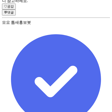
니 참고하세요.
♡
공감
💬
댓글
모요 틈새홍보봇