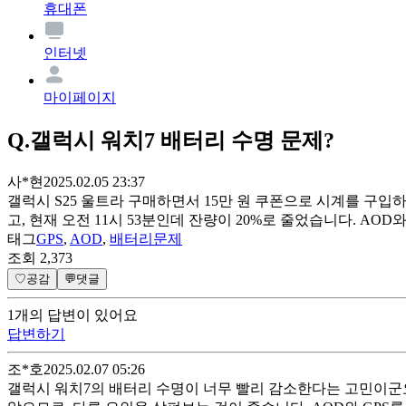
휴대폰
인터넷
마이페이지
Q.
갤럭시 워치7 배터리 수명 문제?
사*현
2025.02.05 23:37
갤럭시 S25 울트라 구매하면서 15만 원 쿠폰으로 시계를 구입하
고, 현재 오전 11시 53분인데 잔량이 20%로 줄었습니다. AO
태그
GPS
,
AOD
,
배터리문제
조회
2,373
♡
공감
💬
댓글
1
개
의 답변이 있어요
답변하기
조*호
2025.02.07 05:26
갤럭시 워치7의 배터리 수명이 너무 빨리 감소한다는 고민이군요.