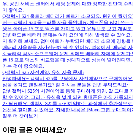
우, 공인 서비스 센터에서 해당 문제에 대한 정확한 진단과 수
이 좋아요.
Q
갤럭시 S24 울트라 배터리가 빠르게 소모되요, 원인이 뭘까요
저는 갤럭시 S24 울트라를 사용 중인데요, 핸드폰을 많이 쓰는 
생은 아이폰 15 프로 맥스를 가지고 있고 유튜브도 보고 게임도
답변
핸드폰 배터리 문제는 여러 요인에 의해 발생할 수 있어요.
지 확인해 보세요. 업데이트가 누락되면 배터리 소모에 영향을 
배터리 사용량을 자가진단해 볼 수 있어요. 설정에서 '배터리 
3. 물리적 검사: 소프트웨어 문제 외에도 배터리 자체에 문제가
폰 15 프로 맥스와 비교했을 때 상대적으로 성능이 떨어진다면,
가는 것이 중요해요.
Q
갤럭시 S25 사전예약, 유심 사용 문제?
안녕하세요~ 갤럭시 S25를 쿠팡에서 사전예약으로 구매했어요. 배
심을 옮겨도 괜찮은가요? 잘 아시는 분들은 답변 부탁드려요~
답변
갤럭시 S25의 사전예약을 통해 구매하게 되면, 말 그대로
할 수 있어요. 그러나 유심을 넣게 되면 휴대폰은 아직 개통되지
가 필요해요. 갤럭시 S25를 사전예약하는 과정에서 추가적으로 
옵션을 찾아볼 수 있어요. 자세한 내용은 [Moyo 그룹 구매 페이지](htt
질문 더 찾아보기
이런 글은 어떠세요?