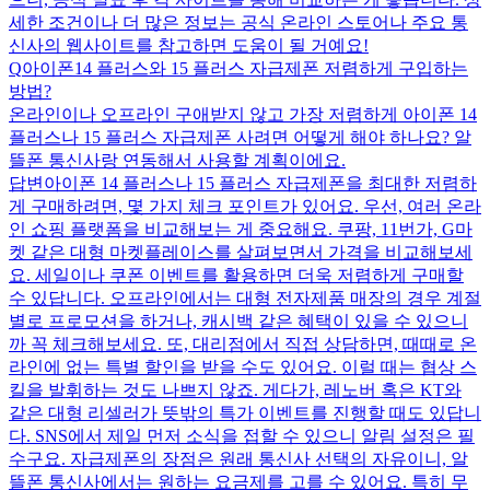
세한 조건이나 더 많은 정보는 공식 온라인 스토어나 주요 통
신사의 웹사이트를 참고하면 도움이 될 거예요!
Q
아이폰14 플러스와 15 플러스 자급제폰 저렴하게 구입하는
방법?
온라인이나 오프라인 구애받지 않고 가장 저렴하게 아이폰 14
플러스나 15 플러스 자급제폰 사려면 어떻게 해야 하나요? 알
뜰폰 통신사랑 연동해서 사용할 계획이에요.
답변
아이폰 14 플러스나 15 플러스 자급제폰을 최대한 저렴하
게 구매하려면, 몇 가지 체크 포인트가 있어요. 우선, 여러 온라
인 쇼핑 플랫폼을 비교해보는 게 중요해요. 쿠팡, 11번가, G마
켓 같은 대형 마켓플레이스를 살펴보면서 가격을 비교해보세
요. 세일이나 쿠폰 이벤트를 활용하면 더욱 저렴하게 구매할
수 있답니다. 오프라인에서는 대형 전자제품 매장의 경우 계절
별로 프로모션을 하거나, 캐시백 같은 혜택이 있을 수 있으니
까 꼭 체크해보세요. 또, 대리점에서 직접 상담하면, 때때로 온
라인에 없는 특별 할인을 받을 수도 있어요. 이럴 때는 협상 스
킬을 발휘하는 것도 나쁘지 않죠. 게다가, 레노버 혹은 KT와
같은 대형 리셀러가 뜻밖의 특가 이벤트를 진행할 때도 있답니
다. SNS에서 제일 먼저 소식을 접할 수 있으니 알림 설정은 필
수구요. 자급제폰의 장점은 원래 통신사 선택의 자유이니, 알
뜰폰 통신사에서는 원하는 요금제를 고를 수 있어요. 특히 무