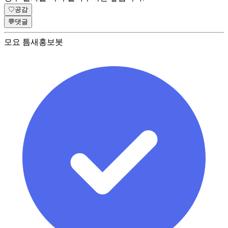
♡
공감
💬
댓글
모요 틈새홍보봇