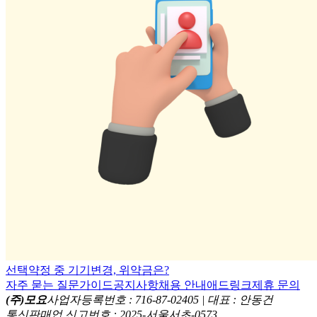
선택약정 중 기기변경, 위약금은?
자주 묻는 질문
가이드
공지사항
채용 안내
애드링크
제휴 문의
(주)모요
사업자등록번호 : 716-87-02405 | 대표 : 안동건
통신판매업 신고번호 : 2025-서울서초-0573