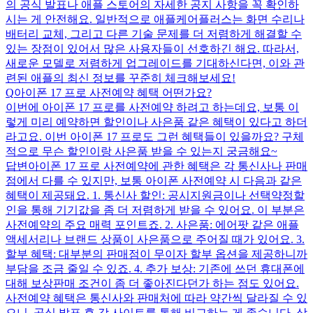
의 공식 발표나 애플 스토어의 자세한 공지 사항을 꼭 확인하
시는 게 안전해요. 일반적으로 애플케어플러스는 화면 수리나
배터리 교체, 그리고 다른 기술 문제를 더 저렴하게 해결할 수
있는 장점이 있어서 많은 사용자들이 선호하긴 해요. 따라서,
새로운 모델로 저렴하게 업그레이드를 기대하신다면, 이와 관
련된 애플의 최신 정보를 꾸준히 체크해보세요!
Q
아이폰 17 프로 사전예약 혜택 어떤가요?
이번에 아이폰 17 프로를 사전예약 하려고 하는데요, 보통 이
렇게 미리 예약하면 할인이나 사은품 같은 혜택이 있다고 하더
라고요. 이번 아이폰 17 프로도 그런 혜택들이 있을까요? 구체
적으로 무슨 할인이랑 사은품 받을 수 있는지 궁금해요~
답변
아이폰 17 프로 사전예약에 관한 혜택은 각 통신사나 판매
점에서 다를 수 있지만, 보통 아이폰 사전예약 시 다음과 같은
혜택이 제공돼요. 1. 통신사 할인: 공시지원금이나 선택약정할
인을 통해 기기값을 좀 더 저렴하게 받을 수 있어요. 이 부분은
사전예약의 주요 매력 포인트죠. 2. 사은품: 에어팟 같은 애플
액세서리나 브랜드 상품이 사은품으로 주어질 때가 있어요. 3.
할부 혜택: 대부분의 판매점이 무이자 할부 옵션을 제공하니까
부담을 조금 줄일 수 있죠. 4. 추가 보상: 기존에 쓰던 휴대폰에
대해 보상판매 조건이 좀 더 좋아진다던가 하는 점도 있어요.
사전예약 혜택은 통신사와 판매처에 따라 약간씩 달라질 수 있
으니, 공식 발표 후 각 사이트를 통해 비교하는 게 좋습니다. 상