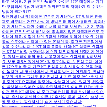
타고 싶어요. 지금 폰은 반납하고, 아이폰 17은 매장에서 기기
만 구입해서 유심만 바꿔도 될까요? 제일 저렴하게 할 수 있는
방법이 뭘까요???
답변
안녕하세요! 아이폰 17으로 기변하면서 KT 알뜰폰 요금
제로 바꾸려는 거죠? 사실 이 방법은 꽤 많이 사용돼요. 똑똑하
게 기변하고 싶다면, 아래 순서를 참고해 보세요: 1. 기기 구매:
아이폰 17은 반드시 통신사에 종속되지 않은 자급제폰으로 구
입해야 해요. 이렇게 하면 요금제 선택에 제약이 없어요. 애플
공식 스토어나 신뢰할 수 있는 온라인 몰, 중고폰 전문점에서
찾을 수 있습니다. 2. KT 알뜰 요금제 선택: KT 알뜰폰 요금제
는 KT M모바일, A모바일, 에스원 같은 다양한 선택지가 있어
요. 원하는 데이터와 통화 사용량에 맞는 요금제를 찾아보세
요. 보통 월 5천 원에서 2만 원 정도입니다. 3. 유심 교체: 아이
폰 17으로 바꿀 때 기존 KT 유심을 계속 사용할 수 있을 확률
이 높지만, 새 통신사에서 새 유심을 받는 게 안전해요. 유심만
바꾸면 번호는 그대로 유지됩니다. 4. 기존 약정 확인: 현재 사
용 중인 KT 요금제에 약정이나 할부금이 남아 있다면, 위약금
이 발생할 수 있어요. 미리 확인하세요! 5. 아이폰 13 Pro 반납:
이전 폰은 KT 매장이나 중고 판매업체를 통해 반납할 수 있습
니다. 혹시 더 자세한 아이폰 17 출시일, 루머, 디자인, 색상, 스
펙 등 정보가 필요하시면, 여기 보시면 좋습니다:
https://www.moyoplan.com/phones/contents/n/spec-iphone17?