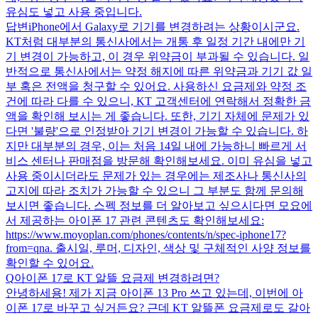
유심도 넣고 사용 중입니다.
답변
iPhone에서 Galaxy로 기기를 변경하려는 상황이시군요.
KT처럼 대부분의 통신사에서는 개통 후 일정 기간 내에만 기
기 변경이 가능하고, 이 경우 위약금이 부과될 수 있습니다. 일
반적으로 통신사에서는 약정 해지에 따른 위약금과 기기 값 일
부 혹은 전액을 청구할 수 있어요. 사용하신 요금제와 약정 조
건에 따라 다를 수 있으니, KT 고객센터에 연락해서 정확한 금
액을 확인해 보시는 게 좋습니다. 또한, 기기 자체에 문제가 있
다면 '불량'으로 인정받아 기기 변경이 가능할 수 있습니다. 하
지만 대부분의 경우, 이는 처음 14일 내에 가능하니 빠르게 서
비스 센터나 판매점을 방문해 확인해보세요. 이미 유심을 넣고
사용 중이시더라도 문제가 있는 경우에는 제조사나 통신사의
고지에 따라 조치가 가능할 수 있으니 그 부분도 함께 문의해
보시면 좋습니다. 스펙 정보를 더 알아보고 싶으시다면 모요에
서 제공하는 아이폰 17 관련 콘텐츠도 확인해보세요:
https://www.moyoplan.com/phones/contents/n/spec-iphone17?
from=qna. 출시일, 루머, 디자인, 색상 및 구체적인 사양 정보를
확인할 수 있어요.
Q
아이폰 17로 KT 알뜰 요금제 변경하려면?
안녕하세용! 제가 지금 아이폰 13 Pro 쓰고 있는데, 이번에 아
이폰 17로 바꾸고 싶거든요? 근데 KT 알뜰폰 요금제로도 갈아