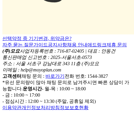
선택약정 중 기기변경, 위약금은?
자주 묻는 질문
가이드
공지사항
채용 안내
애드링크
제휴 문의
(주)모요
사업자등록번호 : 716-87-02405 | 대표 : 안동건
통신판매업 신고번호 : 2025-서울서초-0573
주소 : 서울 서초구 강남대로 343 11층 (주)모요
이메일 : help@moyoplan.com
고객센터
채팅 문의 :
바로가기
전화 번호: 1544-3827
*유선 문의량이 많아 채팅 문의로 남겨주시면 빠른 상담이 가
능합니다.
운영시간
- 월-목 : 10:00 ~ 18:00
- 금 : 10:00 ~ 17:00
- 점심시간 : 12:00 ~ 13:30 (주말, 공휴일 제외)
이용약관
개인정보처리방침
정보보호현황