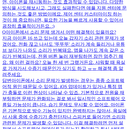
면, 아이폰을 재시동하는 것도 효과적일 수 있답니다. 다양한
방식을 시도해보시고, 그래도 실패한다면 애플 지원 센터에 문
의하는 것도 좋은 방법이에요. 제어 센터 커스터마이징 하는
것이 왜 중요하냐면, 필요한 기능을 빠르게 사용할 수 있어서
굉장히 효율적이거든요. :)
Q
아이폰에서 소리 문제 생겨서 어떤 해결책이 있을까요?
지금 아이폰 16 쓰고 있는데 오늘 갑자기 소리 관련 문제가 생
겼어요. 전화 끊고 나서도 '뚜뚜뚜' 소리가 계속 들리거나 유튜
브 보다가 나와도 소리가 반복돼요. 앱을 나가도 계속 같은 소
리가 반복되는데, 전원 버튼 눌러 재부팅하면 잠깐 멈추긴 해
요. 왜 이런 걸까요? 오늘 한 세 번 그랬거든요. 샤워할 때 욕실
로 가져가서 수증기 때문인가 싶기도 하고 ㅠㅠ 해결책 좀 알
려주세요.
답변
아이폰에서 소리 문제가 발생하는 경우는 종종 소프트웨
어적 원인 때문일 수 있어요. iOS 업데이트가 있거나 특정 앱
간 충돌로 이런 현상이 나타날 수 있죠. 기본적으로 전원을 재
부팅하면 문제가 완화되는 걸로 봐서 일시적인 소프트웨어 오
류일 가능성이 큽니다. 습기 문제도 무시할 수 없어요. 아이폰
은 기본적으로 방수 기능이 있지만 완벽하지는 않아서, 욕실에
서 사용 중에 수증기가 충전단자나 스피커로 들어가면 소리와
관련된 문제가 발생할 수 있답니다. 이걸 해결하려면 먼저 설
정에서 소프트웨어 업데이트가 있는지 확인하고 최신 상태로