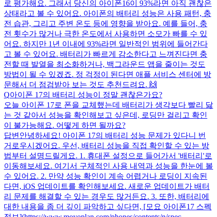
로 평가해요. 그래서 당신의 아이폰16이 93%라면 아직 괜찮은
상태라고 볼 수 있어요. 아이폰의 배터리 성능은 사용 패턴, 충
전 습관, 그리고 주변 온도 등에 영향을 받아요. 예를 들어, 충
전 횟수가 많거나 극한 온도에서 사용하면 소모가 빠를 수 있
어요. 하지만 1년 이내에 93%라면 일반적인 범위에 들어간다
고 볼 수 있어요. 배터리가 빠르게 감소한다고 느껴진다면 충
전할 때 발열을 최소화하거나, 백그라운드 앱을 줄이는 것도
방법이 될 수 있겠죠. 정 걱정이 된다면 애플 서비스 센터에 방
문해서 더 점검받아 보는 것도 추천드려요. 🙌
Q
아이폰 17의 배터리 성능이 정말 괜찮은가요?
오늘 아이폰 17로 폰을 교체했는데 배터리가 생각보다 빨리 닳
는 것 같아서 성능을 확인해보고 싶은데, 로딩만 걸리고 확인
이 불가능해요. 어떻게 하면 될까요?
답변
안녕하세요! 아이폰 17의 배터리 성능 문제가 있다니 번
거로우시겠어요. 우선, 배터리 성능을 직접 확인할 수 있는 방
법부터 설명드릴게요. 1. 휴대폰 설정으로 들어가서 '배터리'로
이동해보세요. 여기서 구체적인 사용 내역과 성능을 한눈에 볼
수 있어요. 2. 만약 성능 확인이 계속 어렵거나 로딩이 지속된
다면, iOS 업데이트를 확인해보세요. 새로운 업데이트가 배터
리 문제를 해결할 수 있는 경우도 많거든요. 3. 또한, 배터리에
대한 내용을 좀 더 깊이 파악하고 싶다면, [모요 아이폰17 스펙
정보](https://www.moyoplan.com/phones/contents/n/spec-