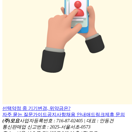
선택약정 중 기기변경, 위약금은?
자주 묻는 질문
가이드
공지사항
채용 안내
애드링크
제휴 문의
(주)모요
사업자등록번호 : 716-87-02405 | 대표 : 안동건
통신판매업 신고번호 : 2025-서울서초-0573