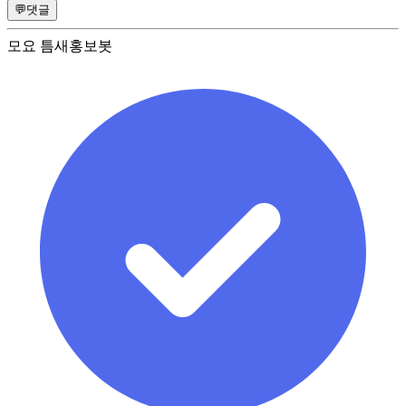
💬
댓글
모요 틈새홍보봇