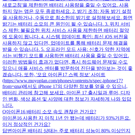
새로고침'을 제한하면 배터리 사용량을 줄일 수 있어요. 사용
하지 않는 앱은 모두 종료하세요. 2. 밝기 조정: 자동 밝기 설정
을 사용하거나, 수동으로 최소한의 밝기로 설정해보세요. 화면
밝기는 배터리 소모의 큰 원인이 될 수 있습니다. 3. 위치 서비
스 제한: 불필요한 위치 서비스 사용을 제한하면 배터리 절약
에 도움이 됩니다. 4. 시스템 업데이트 확인: 최신 iOS 버전을
사용하지 않고 있다면, 업데이트를 통해 배터리 문제 해결을
받을 수 있습니다. 5. 오프라인 모드 사용: 신호가 약한 지역에
서는 비행기 모드를 사용하면 배터리 사용을 줄일 수 있어요.
이러한 방법들이 효과가 없다면, 혹시 하드웨어 문제일 수도
있으니 애플 서비스 센터를 방문하여 진단을 받아보는 것이 좋
겠습니다. 또한, '모요 아이폰17 스펙 정보' 사이트
(https://www.moyoplan.com/phones/contents/n/spec-iphone17?
from=qna)에서도 iPhone 17의 다양한 정보를 얻을 수 있으니,
배터리 관리에 참고해 보세요. 아이폰 17 출시일과 루머, 디자
인 변화, 색상 옵션 및 사양에 대한 정보가 자세하게 나와 있답
니다.
Q
아이폰16 배터리 소모 속도 괜찮은 건가요?
아이폰16 사용한 지 아직 1년 안 됐는데 배터리가 93%거든요.
이거 정상적인 건가요?
답변
아이폰 배터리 상태는 주로 배터리 성능이 80% 이상인지