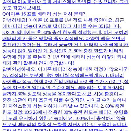
럼이나 이동통신사 고객 서비스에서 확인할 수 있으니까, 그런
곳도 참고해보세요.
Q
아이폰 16 프로 배터리 성능 저하 문제?
안녕하세요! 아이폰 16 프로를 1년 정도 사용 중인데요. 최근
에 배터리 성능이 91%로 떨어졌고 사이클 수는 351입니다.
iOS 26 업데이트 후 80% 충전 한도를 설정했는데, 이게 오히려
배터리에 안 좋은 영향을 줄까 걱정돼요. 다양한 앱을 쓰면서
충전하긴 했거든요. 그래서 궁금한 건 1. 배터리 사이클에 비해
성능이 많이 떨어진 게 정상인지 2. 80% 충전 한도가 배터리
수명에 영향을 주는지 3. 1년 만에 배터리 성능이 이렇게 되니
제가 관리 잘못한 건지 궁금합니다!
답변
안녕하세요! 아이폰 배터리 성능에 대한 걱정이 많으시군
요. 걱정되는 부분에 대해 하나씩 설명해드릴게요. 1. 배터리
사이클과 성능: 현재 아이폰의 배터리 사이클 수가 351이고, 성
능이 91%라면 일반적인 수준이에요. 배터리는 보통 500사이
클까지 80% 정도의 성능을 유지한다고 해요. 사용 환경이나
충전 습관에 따라 조금씩 다를 수 있지만, 사이클 수가 늘어나
면 자연스럽게 성능 저하가 나타날 수 있답니다. 2. 80% 충전
한도 설정: iOS 26에서 적용한 80% 충전 한도는 배터리 수명을
더 오래 유지하기 위한 기능이에요. 100%까지 충전하지 않음
으로써 배터리의 화학적 노화를 지연시키는데 도움이 됩니다.
그래서 이 설정 자체가 배터리에 부정적인 영향을 주지는 않는