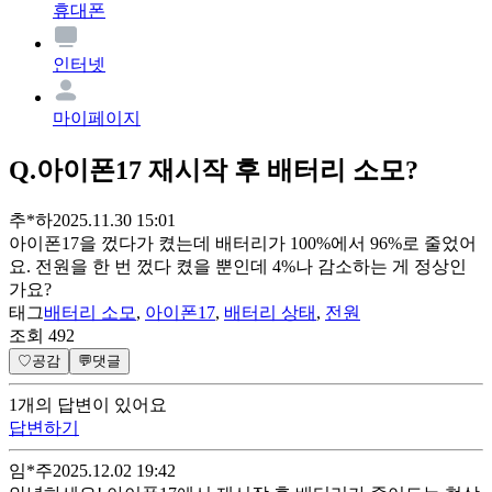
휴대폰
인터넷
마이페이지
Q.
아이폰17 재시작 후 배터리 소모?
추*하
2025.11.30 15:01
아이폰17을 껐다가 켰는데 배터리가 100%에서 96%로 줄었어
요. 전원을 한 번 껐다 켰을 뿐인데 4%나 감소하는 게 정상인
가요?
태그
배터리 소모
,
아이폰17
,
배터리 상태
,
전원
조회
492
♡
공감
💬
댓글
1
개
의 답변이 있어요
답변하기
임*주
2025.12.02 19:42