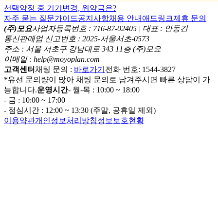
선택약정 중 기기변경, 위약금은?
자주 묻는 질문
가이드
공지사항
채용 안내
애드링크
제휴 문의
(주)모요
사업자등록번호 : 716-87-02405 | 대표 : 안동건
통신판매업 신고번호 : 2025-서울서초-0573
주소 : 서울 서초구 강남대로 343 11층 (주)모요
이메일 : help@moyoplan.com
고객센터
채팅 문의 :
바로가기
전화 번호: 1544-3827
*유선 문의량이 많아 채팅 문의로 남겨주시면 빠른 상담이 가
능합니다.
운영시간
- 월-목 : 10:00 ~ 18:00
- 금 : 10:00 ~ 17:00
- 점심시간 : 12:00 ~ 13:30 (주말, 공휴일 제외)
이용약관
개인정보처리방침
정보보호현황