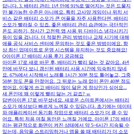
답니다. 3. 배터리 관리: 1년 만에 91%로 떨어지는 것은 드물지
만 불가능한 수준은 아니에요. 특히 고사양 게임이나 위치 서
비스 같은 배터리 소모가 큰 어플을 자주 사용한다면, 배터리
소모가 빨라질 수 있죠. 좋은 배터리 관리 습관에는 극단적인
온도 피하기, 장시간 고전력 앱 사용 뒤 디바이스 냉각시키기
등이 있을 겁니다. 더 적절한 관리 방법이나 교체 시기에 대해
애플 공식 서비스 센터에 문의하는 것도 좋은 방법이에요. 항
상 최신 업데이트로 운영 시스템을 유지하는 것도 중요해요!
Q
아이폰 17 배터리 사용 후기 궁금해요
아이폰 17로 새로 바꾼 후, 배터리가 빨리 닳는 것 같아요. 4년
만에 바꾸다 보니 갱신된 배터리 사용 시간에 익숙하지 않네
요. 67%에서 시작해서 노래를 1시간 30분 정도 틀어놓고, 그중
50분 정도 폰을 만졌어요. 그 뒤로는 노래 없이 폰만 40분 정도
썼어요. 이렇게 쓰고 배터리 많이 닳은 게 정상인가 싶어요...
새 폰인데 왜 이렇게 빨리 닳는 거 같죠? ㅠ
답변
아이폰 17로 바꾸셨네요. 새로운 스마트폰에서는 배터리
소모가 예상보다 빠르게 느껴질 수 있답니다. 초기에는 데이터
와 애플리케이션 동기화 작업으로 배터리 소모가 더 클 수 있
어요. 특히 처음 며칠 동안은 느껴질 거예요. 아이폰 17의 배터
리는 평균적으로 화면이 켜진 상태에서 약 5~6시간 지속될 수
있는데, 음악을 스트리밍하거나 앱을 쓸 때 배터리가 더 소모