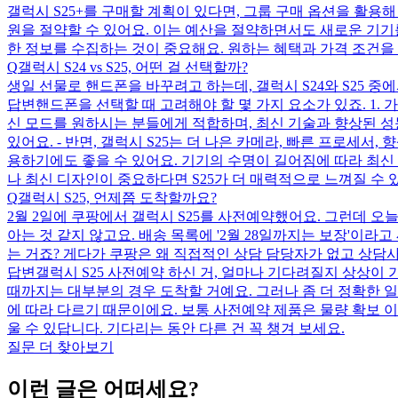
갤럭시 S25+를 구매할 계획이 있다면, 그룹 구매 옵션을 활용해 보세요. [
원을 절약할 수 있어요. 이는 예산을 절약하면서도 새로운 기기를
한 정보를 수집하는 것이 중요해요. 원하는 혜택과 가격 조건을
Q
갤럭시 S24 vs S25, 어떤 걸 선택할까?
생일 선물로 핸드폰을 바꾸려고 하는데, 갤럭시 S24와 S25 중에서
답변
핸드폰을 선택할 때 고려해야 할 몇 가지 요소가 있죠. 1. 
신 모드를 원하시는 분들에게 적합하며, 최신 기술과 향상된 성능
있어요. - 반면, 갤럭시 S25는 더 나은 카메라, 빠른 프로세서, 
용하기에도 좋을 수 있어요. 기기의 수명이 길어짐에 따라 최신 
나 최신 디자인이 중요하다면 S25가 더 매력적으로 느껴질 수 있
Q
갤럭시 S25, 언제쯤 도착할까요?
2월 2일에 쿠팡에서 갤럭시 S25를 사전예약했어요. 그런데 오
아는 것 같지 않고요. 배송 목록에 '2월 28일까지는 보장'이
는 거죠? 게다가 쿠팡은 왜 직접적인 상담 담당자가 없고 상담사
답변
갤럭시 S25 사전예약 하신 거, 얼마나 기다려질지 상상이
때까지는 대부분의 경우 도착할 거예요. 그러나 좀 더 정확한 
에 따라 다르기 때문이에요. 보통 사전예약 제품은 물량 확보 
울 수 있답니다. 기다리는 동안 다른 건 꼭 챙겨 보세요.
질문 더 찾아보기
이런 글은 어떠세요?