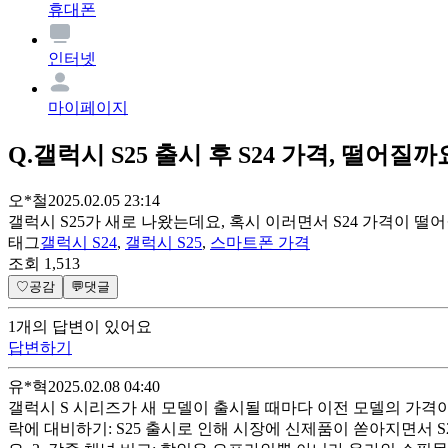
휴대폰
인터넷
마이페이지
Q.
갤럭시 S25 출시 후 S24 가격, 떨어질까
오*철
2025.02.05 23:14
갤럭시 S25가 새로 나왔는데요, 혹시 이러면서 S24 가격이 떨
태그
갤럭시 S24
,
갤럭시 S25
,
스마트폰 가격
조회
1,513
♡
공감
💬
댓글
1
개
의 답변이 있어요
답변하기
유*혁
2025.02.08 04:40
갤럭시 S 시리즈가 새 모델이 출시될 때마다 이전 모델의 가격이 
락에 대비하기: S25 출시로 인해 시장에 신제품이 쏟아지면서 S