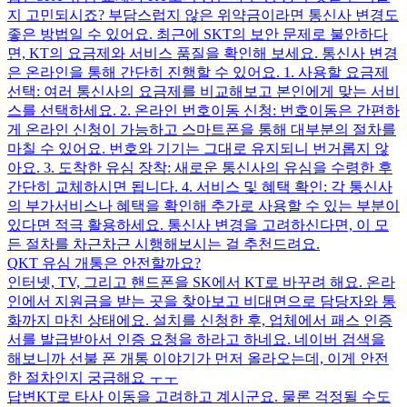
지 고민되시죠? 부담스럽지 않은 위약금이라면 통신사 변경도
좋은 방법일 수 있어요. 최근에 SKT의 보안 문제로 불안하다
면, KT의 요금제와 서비스 품질을 확인해 보세요. 통신사 변경
은 온라인을 통해 간단히 진행할 수 있어요. 1. 사용할 요금제
선택: 여러 통신사의 요금제를 비교해보고 본인에게 맞는 서비
스를 선택하세요. 2. 온라인 번호이동 신청: 번호이동은 간편하
게 온라인 신청이 가능하고 스마트폰을 통해 대부분의 절차를
마칠 수 있어요. 번호와 기기는 그대로 유지되니 번거롭지 않
아요. 3. 도착한 유심 장착: 새로운 통신사의 유심을 수령한 후
간단히 교체하시면 됩니다. 4. 서비스 및 혜택 확인: 각 통신사
의 부가서비스나 혜택을 확인해 추가로 사용할 수 있는 부분이
있다면 적극 활용하세요. 통신사 변경을 고려하신다면, 이 모
든 절차를 차근차근 시행해보시는 걸 추천드려요.
Q
KT 유심 개통은 안전할까요?
인터넷, TV, 그리고 핸드폰을 SK에서 KT로 바꾸려 해요. 온라
인에서 지원금을 받는 곳을 찾아보고 비대면으로 담당자와 통
화까지 마친 상태에요. 설치를 신청한 후, 업체에서 패스 인증
서를 발급받아서 인증 요청을 하라고 하네요. 네이버 검색을
해보니까 선불 폰 개통 이야기가 먼저 올라오는데, 이게 안전
한 절차인지 궁금해요 ㅜㅜ
답변
KT로 타사 이동을 고려하고 계시군요. 물론 걱정될 수도