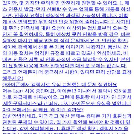
있지만, 몇 가지만 주의하면 안전하게 진행할 수 있어요. 1. 패
스 인증서 발급: 먼저 신뢰할 수 있는 업체를 통해 개통을 하셨
다면, 인증서 요청이 정상적인 과정일 가능성이 큽니다. 이렇
게 하시면의도한 우회적인 인증 위험이 줄어듭니다. 2. 사기업
체 주의: 인증서에 대한 요청이 예상되는 업체로부터 오는 것
인지 꼭 확인하세요. 특히 예상치 못한 연락을 받을 경우, 바로
응하지 마시고 해당 업체에 직접 문의하세요. 3. 안전성 확인:
네이버 검색에서 선불 폰 개통 이야기가 나왔지만, 통신사 간
의 이동 절차는 엄격한 규정을 따르고 있으니 안심하세요. 비
대면 전환은 서류 및 인증 과정이 조금 복잡할 수 있지만, 본인
이 요청한 내용에 따라 진행됐다면 대체로 문제는 없습니다.
그리고 언제든지 더 궁금하신 사항이 있다면 편히 상담을 요청
해주세요!
Q
아이폰에서 갤럭시로 유심 교체했는데 문제 생겼어요
저는 Lgu+ 사용 중인데요, 아이폰13 미니에서 갤럭시 S25 울트
라로 자급제로 바꿔봤어요. 그런데 통화랑 메시지가 안 되면서
'제한구역서비스'라고 떠요. 다시 아이폰으로 유심을 넣었더니
아이폰에서는 잘 돼요. 왜 이런 걸까요?
답변
안녕하세요. 지금 겪고 계신 문제는 휴대폰 기기 호환성과
관련된 문제일 수 있어요. 몇 가지 확인해 보셔야 할 것들이 있
는데요, 같이 살펴볼게요. 1. 휴대폰 설정 확인: 갤럭시 S25 울