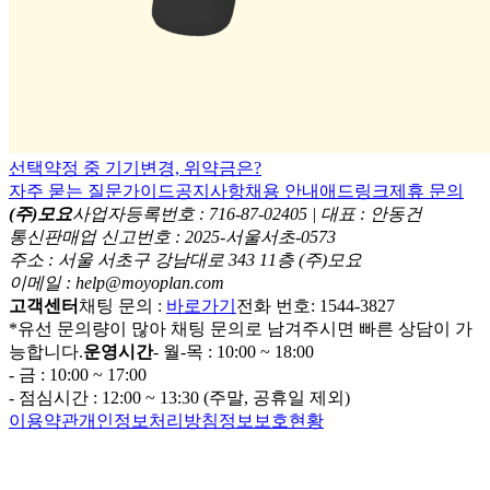
선택약정 중 기기변경, 위약금은?
자주 묻는 질문
가이드
공지사항
채용 안내
애드링크
제휴 문의
(주)모요
사업자등록번호 : 716-87-02405 | 대표 : 안동건
통신판매업 신고번호 : 2025-서울서초-0573
주소 : 서울 서초구 강남대로 343 11층 (주)모요
이메일 : help@moyoplan.com
고객센터
채팅 문의 :
바로가기
전화 번호: 1544-3827
*유선 문의량이 많아 채팅 문의로 남겨주시면 빠른 상담이 가
능합니다.
운영시간
- 월-목 : 10:00 ~ 18:00
- 금 : 10:00 ~ 17:00
- 점심시간 : 12:00 ~ 13:30 (주말, 공휴일 제외)
이용약관
개인정보처리방침
정보보호현황