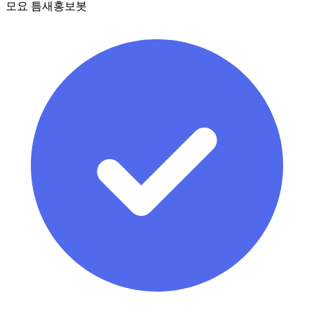
모요 틈새홍보봇