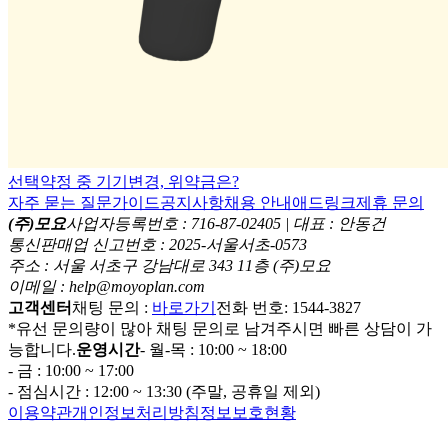
선택약정 중 기기변경, 위약금은?
자주 묻는 질문
가이드
공지사항
채용 안내
애드링크
제휴 문의
(주)모요
사업자등록번호 : 716-87-02405 | 대표 : 안동건
통신판매업 신고번호 : 2025-서울서초-0573
주소 : 서울 서초구 강남대로 343 11층 (주)모요
이메일 : help@moyoplan.com
고객센터
채팅 문의 :
바로가기
전화 번호: 1544-3827
*유선 문의량이 많아 채팅 문의로 남겨주시면 빠른 상담이 가
능합니다.
운영시간
- 월-목 : 10:00 ~ 18:00
- 금 : 10:00 ~ 17:00
- 점심시간 : 12:00 ~ 13:30 (주말, 공휴일 제외)
이용약관
개인정보처리방침
정보보호현황