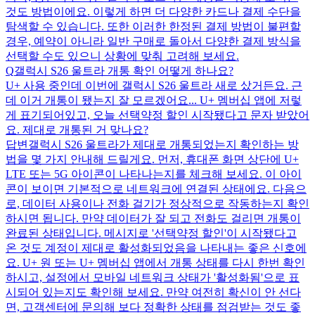
것도 방법이에요. 이렇게 하면 더 다양한 카드나 결제 수단을
탐색할 수 있습니다. 또한 이러한 한정된 결제 방법이 불편할
경우, 예약이 아니라 일반 구매로 돌아서 다양한 결제 방식을
선택할 수도 있으니 상황에 맞춰 고려해 보세요.
Q
갤럭시 S26 울트라 개통 확인 어떻게 하나요?
U+ 사용 중인데 이번에 갤럭시 S26 울트라 새로 샀거든요. 근
데 이거 개통이 됐는지 잘 모르겠어요... U+ 멤버십 앱에 저렇
게 표기되어있고, 오늘 선택약정 할인 시작됐다고 문자 받았어
요. 제대로 개통된 거 맞나요?
답변
갤럭시 S26 울트라가 제대로 개통되었는지 확인하는 방
법을 몇 가지 안내해 드릴게요. 먼저, 휴대폰 화면 상단에 U+
LTE 또는 5G 아이콘이 나타나는지를 체크해 보세요. 이 아이
콘이 보이면 기본적으로 네트워크에 연결된 상태에요. 다음으
로, 데이터 사용이나 전화 걸기가 정상적으로 작동하는지 확인
하시면 됩니다. 만약 데이터가 잘 되고 전화도 걸리면 개통이
완료된 상태입니다. 메시지로 '선택약정 할인'이 시작됐다고
온 것도 계정이 제대로 활성화되었음을 나타내는 좋은 신호에
요. U+ 원 또는 U+ 멤버십 앱에서 개통 상태를 다시 한번 확인
하시고, 설정에서 모바일 네트워크 상태가 '활성화됨'으로 표
시되어 있는지도 확인해 보세요. 만약 여전히 확신이 안 선다
면, 고객센터에 문의해 보다 정확한 상태를 점검받는 것도 좋