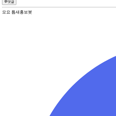
💬
댓글
모요 틈새홍보봇