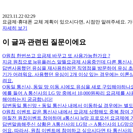
2023.11.22 02:29
요금제·휴대폰 교체 계획이 있으시다면, 시점만 알려주세요. 
자세히 보기
이 글과 관련된 질문이에요
Q
원칩 한번쓰고 요금제 바꾸고 또 사용가능한가요 ?
지금 원칩으로 lg유플러스 알뜰요금제 사용중인데 다른 통신사
답변
사용했던 유심을 재사용하려면 직영점을 방문하여 유심 초
기가 어려워요. 사용했던 유심이 2개 이상 있는 경우에는 이
려요.
Q
동일 통신사, 동일 망 이동 시에도 유심을 새로 구입해야하나
예를 들어 A 통신사의 LG 망 중에서 10,000원짜리 요금제를
해야하는지 궁금합니다!
답변
동일 통신망 + 동일 통신사 내에서 이동하실 경우에는 별
Q
원칩 이벤트 같은 통신사 내에서 요금제 상향해도 중복 참여
며칠전 원칩이벤트 참여하며 a통신사 lg망 프로모션 요금제에 
답변
말씀해주신 상황은 A통신사의 LG망 -> A통신사의 LG망
어요. 따라서, 원칩 이벤트에 참여하고 싶으시다면 타 통신사의 L