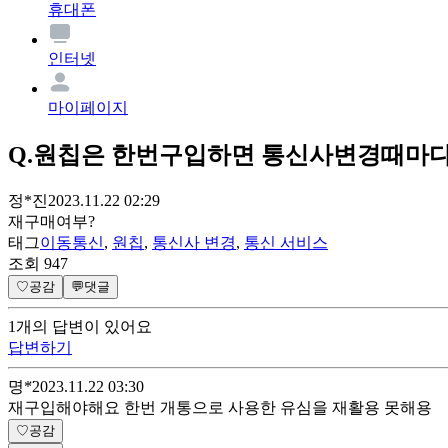
휴대폰
인터넷
마이페이지
Q.
원칩은 한번구입하면 통신사변경때마다
정*진
2023.11.22 02:29
재구매여부?
태그
이동통신
,
원칩
,
통신사 변경
,
통신 서비스
조회
947
♡
공감
💬
댓글
1
개
의 답변이 있어요
답변하기
명*̈
2023.11.22 03:30
재구입해야해요 한번 개통으로 사용한 유심을 재활용 못해용
♡
공감