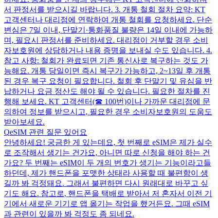
서 판정서를 받으시길 바랍니다. 3. 개통 철회 절차 요약: KT
고객센터나 대리점에 연락하여 개통 철회를 요청하세요. 단순
변심은 7일 이내, 단말기·통화품질 불량은 14일 이내에 가능하
며, 필요시 판정서를 준비하세요. 대리점이 거부할 경우 소비
자보호원에 상담하거나 내용 증명을 보내실 수도 있습니다. 4.
참고 사항: 철회가 완료되면 기존 통신사로 복구하는 것도 가
능해요. 개통 당일이면 즉시 복구가 가능하고, 2~13일 후 개통
된 경우 복구 요청이 필요합니다. 철회 후 단말기 및 유심을 반
납하거나 요금 정산도 해야 될 수 있습니다. 필요한 절차를 진
행해 보세요. KT 고객센터(☎ 100번)이나 가까운 대리점에 문
의하여 정보를 받으시고, 필요한 경우 소비자보호원의 도움도
받아보세요.
Q
eSIM 관련 질문 있어요
안녕하세요! 궁금한 게 있는데요, 첫 번째로 eSIM은 제가 실수
로 조작해서 생기는 건가요, 아니면 따로 신청을 해야 하는 건
가요? 두 번째는 eSIM이 두 개의 번호가 생기는 기능이라고들
하던데, 제가 핸드폰을 포맷한 상태라 사용할 때 불편함이 생
길까 봐 걱정돼요. 그래서 불편하면 다시 원래대로 바꾸고 싶
기도 해요. 참고로, 핸드폰을 택배로 받아서 저 혼자서 이전 기
기에서 새로운 기기로 앱 옮기는 작업을 했거든요. 그때 eSIM
과 관련이 있을까 봐 걱정도 좀 되네요.