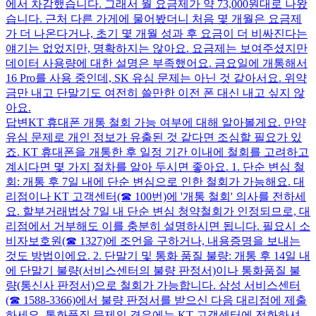
에서 차감했습니다. 그래서 월 요금제가 약 73,000원대로 나왔
습니다. 근처 다른 가게에 물어봤더니 처음 몇 개월은 요금제
가 더 나온다거나, 초기 몇 개월 성과 후 요금이 더 비싸진다는
얘기는 없었지만, 명확하지는 않아요. 요금제는 보여주셨지만
데이터 사용량에 대한 설명은 부족했어요. 금요일에 개통해서
16 Pro를 사용 중인데, SK 유심 문제는 아닌 것 같아서요. 위약
금만 내고 단말기도 여전히 쓸만한 이전 폰 대신 내고 싶지 않
아요.
답변
KT 휴대폰 개통 철회 가능 여부에 대해 알아볼게요. 만약
유심 문제로 개인 정보가 유출된 것 같다면 조심할 필요가 있
죠. KT 휴대폰을 개통한 후 일정 기간 이내에 철회를 고려하고
계시다면 몇 가지 절차를 알아 두시면 좋아요. 1. 단순 변심 철
회: 개통 후 7일 내에 단순 변심으로 인한 철회가 가능해요. 대
리점이나 KT 고객센터(☎ 100번)에 '개통 철회' 의사를 전하세
요. 할부거래법상 7일 내 단순 변심 청약철회가 인정되므로, 대
리점에서 거부해도 이를 충분히 설명하시면 됩니다. 필요시 소
비자보호원(☎ 1327)에 조언을 구하거나, 내용증명을 보내는
것도 방법이에요. 2. 단말기 및 통화 품질 불량: 개통 후 14일 내
에 단말기 불량(서비스센터의 불량 판정서)이나 통화품질 불
량(통신사 판정서)으로 철회가 가능합니다. 삼성 서비스센터
(☎ 1588-3366)에서 불량 판정서를 받으신 다음 대리점에 제출
하세요. 통화품질 문제의 경우에는 KT 고객센터에 전화하셔