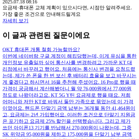
2025.07.18 08:16
요금제·휴대폰 교체 계획이 있으시다면, 시점만 알려주세요.
가장 좋은 조건으로 안내해드릴게요
자세히 보기
이 글과 관련된 질문이에요
Q
KT 휴대폰 개통 철회 가능할까요?
이번에 네이버랑 구글 계정이 해킹당했는데, 이게 유심을 통한
개인정보 유출일까 싶어 통신사를 변경하려고 가까운 KT 대
리점에서 바꾸려고 했어요. 처음에는 통신사 변경을 요청드렸
는데, 제가 쓴 폰을 한 번 보신 후 배터리 효율을 보고 바꾸시는
게 좋겠다고 하시면서 16을 추천해 주셨어요. 16 Pro로 했을 때
가격이 궁금해서 계산해봤더니 월 약 76,000원에서 77,000원
정도로 나왔더라고요. KT 5G Y틴 요금제로 했을 때요. 저희
어머니와 저만 KT로 바꿔서 둘만 가족으로 묶었는데 이 가격
이였어요. 핸드폰 단말기 금액 납부는 36개월 동안 41,464원이
고, 요금제는 2년 가입했어요. 이러한 조건으로 단말기 지원금
은 포기하고 요금제 25% 할인을 선택했습니다. 그리고 제가
쓰던 아이폰13 기기를 반납해서 270,000원이 나왔는데, 그중
SK 위약금 95,000원을 제하고 175,000원을 단말기 납부 금액