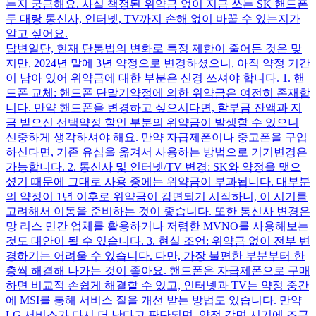
는지 궁금해요. 사실 책정된 위약금 없이 지금 쓰는 SK 핸드폰
두 대랑 통신사, 인터넷, TV까지 손해 없이 바꿀 수 있는지가
알고 싶어요.
답변
일단, 현재 단통법의 변화로 특정 제한이 줄어든 것은 맞
지만, 2024년 말에 3년 약정으로 변경하셨으니, 아직 약정 기간
이 남아 있어 위약금에 대한 부분은 신경 쓰셔야 합니다. 1. 핸
드폰 교체: 핸드폰 단말기약정에 의한 위약금은 여전히 존재합
니다. 만약 핸드폰을 변경하고 싶으시다면, 할부금 잔액과 지
금 받으신 선택약정 할인 부분의 위약금이 발생할 수 있으니
신중하게 생각하셔야 해요. 만약 자급제폰이나 중고폰을 구입
하신다면, 기존 유심을 옮겨서 사용하는 방법으로 기기변경은
가능합니다. 2. 통신사 및 인터넷/TV 변경: SK와 약정을 맺으
셨기 때문에 그대로 사용 중에는 위약금이 부과됩니다. 대부분
의 약정이 1년 이후로 위약금이 감면되기 시작하니, 이 시기를
고려해서 이동을 준비하는 것이 좋습니다. 또한 통신사 변경은
망 리스 민간 업체를 활용하거나 저렴한 MVNO를 사용해보는
것도 대안이 될 수 있습니다. 3. 현실 조언: 위약금 없이 전부 변
경하기는 어려울 수 있습니다. 다만, 가장 불편한 부분부터 한
층씩 해결해 나가는 것이 좋아요. 핸드폰은 자급제폰으로 구매
하면 비교적 손쉽게 해결할 수 있고, 인터넷과 TV는 약정 중간
에 MSI를 통해 서비스 질을 개선 받는 방법도 있습니다. 만약
LG 서비스가 다시 더 낫다고 판단되면, 약정 감면 시기에 조금