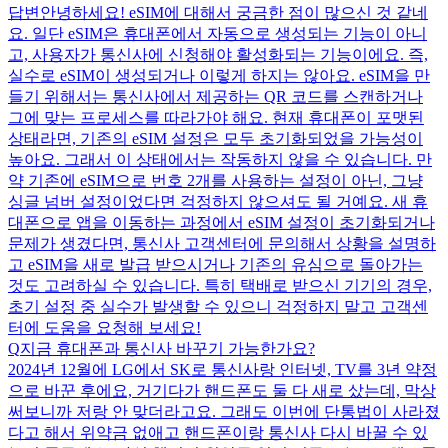
답변
안녕하세요! eSIM에 대해서 궁금한 점이 많으신 것 같네
요. 일단 eSIM은 휴대폰에서 자동으로 생성되는 기능이 아니
고, 사용자가 통신사에 신청해야 활성화되는 기능이에요. 즉,
실수로 eSIM이 생성되거나 이렇게 하지는 않아요. eSIM을 만
들기 위해서는 통신사에서 제공하는 QR 코드를 스캔하거나
그에 맞는 프로세스를 따라가야 해요. 현재 휴대폰이 포맷된
상태라면, 기존의 eSIM 설정은 모두 초기화되었을 가능성이
높아요. 그래서 이 상태에서는 작동하지 않을 수 있습니다. 만
약 기존에 eSIM으로 번호 2개를 사용하는 설정이 아닌, 그냥
싱글 넘버 설정이었다면 걱정하지 않으셔도 될 거예요. 새 휴
대폰으로 앱을 이동하는 과정에서 eSIM 설정이 초기화되거나
문제가 생겼다면, 통신사 고객센터에 문의해서 상황을 설명하
고 eSIM을 새로 발급 받으시거나 기존의 유심으로 돌아가는
것도 고려하실 수 있습니다. 특히 택배로 받으신 기기의 경우,
초기 설정 중 실수가 발생할 수 있으니 걱정하지 말고 고객센
터에 도움을 요청해 보세요!
Q
지금 휴대폰과 통신사 바꾸기 가능한가요?
2024년 12월에 LG에서 SK로 통신사랑 인터넷, TV를 3년 약정
으로 바꾼 후에요, 거기다가 핸드폰도 둘 다 새로 샀는데, 막상
써보니까 저랑 안 맞더라고요. 그래도 이번에 단통법이 사라졌
다고 해서 위약금 없애고 핸드폰이랑 통신사 다시 바꿀 수 있